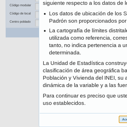
Departamento
siguiente respecto a los datos de
Código modular
Provincia
Los datos de ubicación de los S
Código de local
Distrito
Padrón son proporcionados po
Centro poblado
La cartografía de límites distrit
Buscar
Limpiar
utilizada como referencia, corre
tanto, no indica pertenencia a un
determinada.
La Unidad de Estadística construye
clasificación de área geográfica ba
Población y Vivienda del INEI, su 
dinámica de la variable y a las fue
Para continuar es preciso que ust
uso establecidos.
Ace