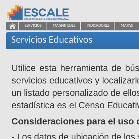
Saltar al contenido
SERVICIOS
MAGNITUDES
INDICADORES
MAPAS
Servicios Educativos
ESCALE - Unidad de Estadística Educativa
NAVEGACIÓN
Servicios Educativos
Utilice esta herramienta de bú
servicios educativos y localizar
un listado personalizado de ello
estadística es el Censo Educati
Consideraciones para el uso 
- Los datos de ubicación de los 