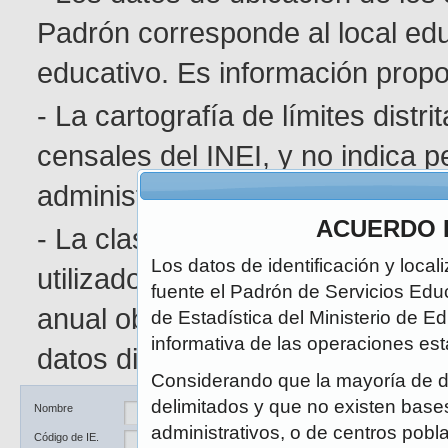
Padrón corresponde al local edu
educativo. Es información pro
- La cartografía de límites distr
censales del INEI, y no indica p
administrativa determinada.
ACUERDO 
- La clasificación de área geográ
Los datos de identificación y local
utilizado en el Censo de Poblaci
fuente el Padrón de Servicios Edu
anual obedece a la naturaleza di
de Estadística del Ministerio de E
informativa de las operaciones est
datos disponibles.
Considerando que la mayoría de d
delimitados y que no existen bases 
Ubicación
DRE / UGEL
Nombre
administrativos, o de centros pobl
Código de IE.