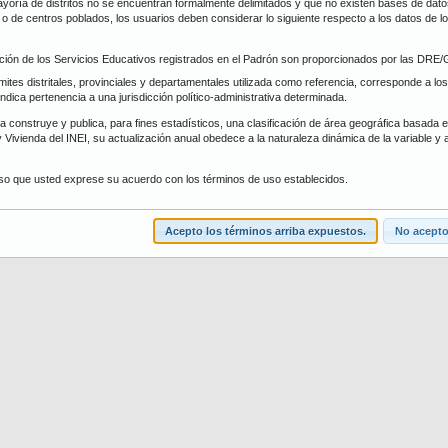
oría de distritos no se encuentran formalmente delimitados y que no existen bases de datos 
trito
Forma de Atención
s, o de centros poblados, los usuarios deben considerar lo siguiente respecto a los datos de 
ción de los Servicios Educativos registrados en el Padrón son proporcionados por las DR
scar
Limpiar
ímites distritales, provinciales y departamentales utilizada como referencia, corresponde a los
 indica pertenencia a una jurisdicción político-administrativa determinada.
 construye y publica, para fines estadísticos, una clasificación de área geográfica basada en 
 Vivienda del INEI, su actualización anual obedece a la naturaleza dinámica de la variable y 
iso que usted exprese su acuerdo con los términos de uso establecidos.
Acepto los términos arriba expuestos.
No acepto.