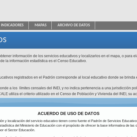
INDICADORES
MAPAS
ARCHIVO DE DATOS
ica Educativa
os
btener información de los servicios educativos y localizarlos en el mapa, o para e
 de la información estadística es el Censo Educativo.
ducativos registrados en el Padrón corresponde al local educativo donde se brinda e
esponde a los límites censales del INEI, y no indica pertenencia a una jurisdicción p
ALE utiliza el criterio utilizado en el Censo de Población y Vivienda del INEI, su 
atos disponibles.
Tipo de Gestión
Pública de gesti
icación
DRE / UGEL
ACUERDO DE USO DE DATOS
Inicial
ción y localización del servicio educativo tienen como fuente el Padrón de Servicios Educati
Nivel
partamento
Primaria
stadística del Ministerio de Educación con el propósito de ofrecer la base informativa de las
Todos
Secundaria
por el Sector Educación.
ovincia