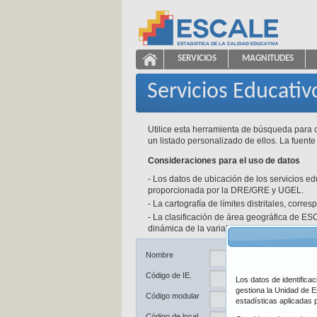
Saltar al contenido
SERVICIOS
MAGNITUDES
Servicios Educativos
ESCALE - Unidad de Estadíst
NAVEGACIÓN
Servicios Educativ
Utilice esta herramienta de búsqueda para o
un listado personalizado de ellos. La fuente
Consideraciones para el uso de datos
- Los datos de ubicación de los servicios e
proporcionada por la DRE/GRE y UGEL.
- La cartografía de límites distritales, corr
- La clasificación de área geográfica de ESC
dinámica de la variable y a las fuentes de d
Ub
Nombre
Código de IE.
Los datos de identifica
De
gestiona la Unidad de E
Código modular
estadísticas aplicadas 
Pr
Código de local