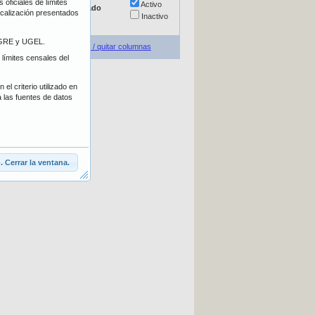
oficiales de límites
Escolarizada
Activo
Estado
localización presentados
No escolarizada
Inactivo
E/GRE y UGEL.
Agregar / quitar columnas
 límites censales del
el criterio utilizado en
a las fuentes de datos
 Cerrar la ventana.