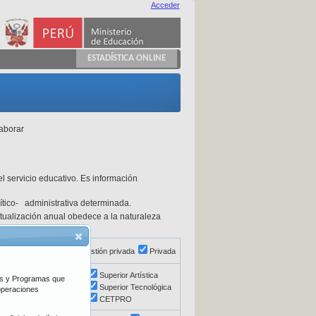
Acceder
ESTADÍSTICA ONLINE
laborar
l servicio educativo. Es información
olítico- administrativa determinada.
actualización anual obedece a la naturaleza
ón directa
Pública de gestión privada
Privada
Básica Alternativa
Superior Artística
vos y Programas que
Educación Especial
Superior Tecnológica
 operaciones
Superior Pedagógica
CETPRO