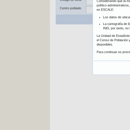
Considerando que la may
Dis
político-administrativo
Centro poblado
en ESCALE:
Los datos de ubica
Bu
La cartografía de l
INEI, por tanto, no
La Unidad de Estadística
el Censo de Población y
disponibles.
Para continuar es prec