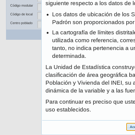
Departamento
siguiente respecto a los datos de
Código modular
Provincia
Los datos de ubicación de los S
Código de local
Distrito
Padrón son proporcionados po
Centro poblado
La cartografía de límites distrit
Buscar
Limpiar
utilizada como referencia, corre
tanto, no indica pertenencia a un
determinada.
La Unidad de Estadística construye
clasificación de área geográfica ba
Población y Vivienda del INEI, su 
dinámica de la variable y a las fue
Para continuar es preciso que ust
uso establecidos.
Ace