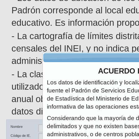
Padrón corresponde al local edu
educativo. Es información pro
- La cartografía de límites distr
censales del INEI, y no indica p
administrativa determinada.
ACUERDO 
- La clasificación de área geográ
Los datos de identificación y local
utilizado en el Censo de Poblaci
fuente el Padrón de Servicios Edu
anual obedece a la naturaleza di
de Estadística del Ministerio de E
informativa de las operaciones est
datos disponibles.
Considerando que la mayoría de d
delimitados y que no existen bases 
Ubicación
DRE / UGEL
Nombre
administrativos, o de centros pobl
Código de IE.