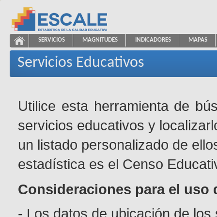
Saltar al contenido
SERVICIOS
MAGNITUDES
INDICADORES
MAPAS
Servicios Educativos
ESCALE - Unidad de Estadística Educativa
NAVEGACIÓN
Servicios Educativos
Utilice esta herramienta de bú
servicios educativos y localizar
un listado personalizado de ello
estadística es el Censo Educati
Consideraciones para el uso 
- Los datos de ubicación de los 