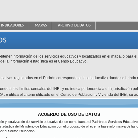
INDICADORES
MAPAS
ARCHIVO DE DATOS
ica Educativa
os
btener información de los servicios educativos y localizarlos en el mapa, o para e
 de la información estadística es el Censo Educativo.
ducativos registrados en el Padrón corresponde al local educativo donde se brinda e
esponde a los límites censales del INEI, y no indica pertenencia a una jurisdicción p
ALE utiliza el criterio utilizado en el Censo de Población y Vivienda del INEI, su 
atos disponibles.
Tipo de Gestión
Pública de gesti
icación
DRE / UGEL
ACUERDO DE USO DE DATOS
Inicial
ción y localización del servicio educativo tienen como fuente el Padrón de Servicios Educati
Nivel
partamento
Primaria
stadística del Ministerio de Educación con el propósito de ofrecer la base informativa de las
Todos
Secundaria
por el Sector Educación.
ovincia