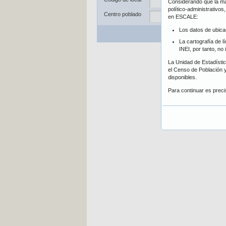
Considerando que la may
Dis
político-administrativo
Centro poblado
en ESCALE:
Los datos de ubica
Bu
La cartografía de l
INEI, por tanto, no
La Unidad de Estadística
el Censo de Población y
disponibles.
Para continuar es prec