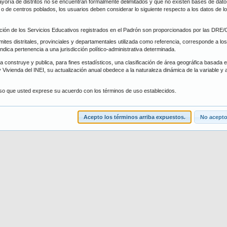
oría de distritos no se encuentran formalmente delimitados y que no existen bases de datos 
trito
Forma de Atención
s, o de centros poblados, los usuarios deben considerar lo siguiente respecto a los datos de 
ción de los Servicios Educativos registrados en el Padrón son proporcionados por las DR
scar
Limpiar
ímites distritales, provinciales y departamentales utilizada como referencia, corresponde a los
 indica pertenencia a una jurisdicción político-administrativa determinada.
 construye y publica, para fines estadísticos, una clasificación de área geográfica basada en 
 Vivienda del INEI, su actualización anual obedece a la naturaleza dinámica de la variable y 
iso que usted exprese su acuerdo con los términos de uso establecidos.
Acepto los términos arriba expuestos.
No acepto.