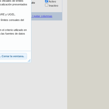
oficiales de límites
Escolarizada
Activo
Estado
localización presentados
No escolarizada
Inactivo
E/GRE y UGEL.
Agregar / quitar columnas
 límites censales del
el criterio utilizado en
a las fuentes de datos
 Cerrar la ventana.