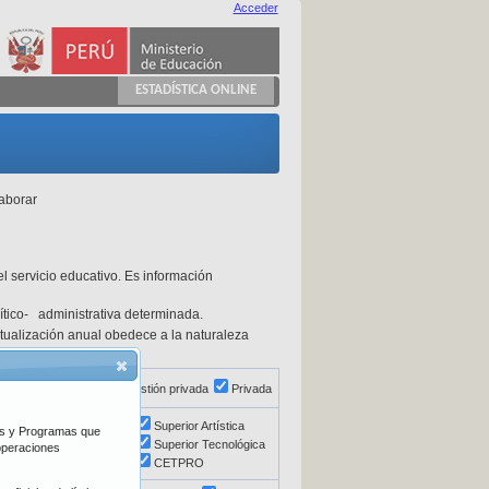
Acceder
ESTADÍSTICA ONLINE
laborar
l servicio educativo. Es información
olítico- administrativa determinada.
actualización anual obedece a la naturaleza
ón directa
Pública de gestión privada
Privada
Básica Alternativa
Superior Artística
vos y Programas que
Educación Especial
Superior Tecnológica
 operaciones
Superior Pedagógica
CETPRO