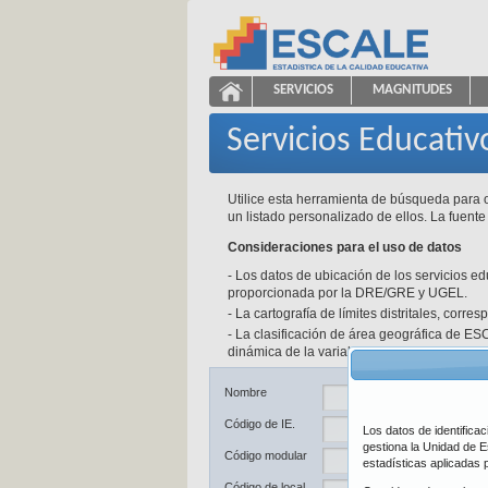
Saltar al contenido
SERVICIOS
MAGNITUDES
Servicios Educativos
ESCALE - Unidad de Estadíst
NAVEGACIÓN
Servicios Educativ
Utilice esta herramienta de búsqueda para o
un listado personalizado de ellos. La fuente
Consideraciones para el uso de datos
- Los datos de ubicación de los servicios e
proporcionada por la DRE/GRE y UGEL.
- La cartografía de límites distritales, corr
- La clasificación de área geográfica de ESC
dinámica de la variable y a las fuentes de d
Ub
Nombre
Código de IE.
Los datos de identifica
De
gestiona la Unidad de E
Código modular
estadísticas aplicadas 
Pr
Código de local