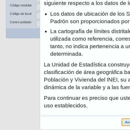
Departamento
siguiente respecto a los datos de
Código modular
Provincia
Los datos de ubicación de los S
Código de local
Distrito
Padrón son proporcionados po
Centro poblado
La cartografía de límites distrit
Buscar
Limpiar
utilizada como referencia, corre
tanto, no indica pertenencia a un
determinada.
La Unidad de Estadística construye
clasificación de área geográfica ba
Población y Vivienda del INEI, su 
dinámica de la variable y a las fue
Para continuar es preciso que ust
uso establecidos.
Ace