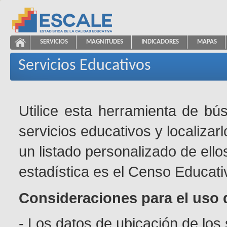
Saltar al contenido
SERVICIOS
MAGNITUDES
INDICADORES
MAPAS
Servicios Educativos
ESCALE - Unidad de Estadística Educativa
NAVEGACIÓN
Servicios Educativos
Utilice esta herramienta de bú
servicios educativos y localizar
un listado personalizado de ello
estadística es el Censo Educati
Consideraciones para el uso 
- Los datos de ubicación de los 