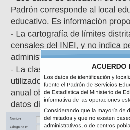
Padrón corresponde al local edu
educativo. Es información pro
- La cartografía de límites distr
censales del INEI, y no indica p
administrativa determinada.
ACUERDO 
- La clasificación de área geográ
Los datos de identificación y local
utilizado en el Censo de Poblaci
fuente el Padrón de Servicios Edu
anual obedece a la naturaleza di
de Estadística del Ministerio de E
informativa de las operaciones est
datos disponibles.
Considerando que la mayoría de d
delimitados y que no existen bases 
Ubicación
DRE / UGEL
Nombre
administrativos, o de centros pobl
Código de IE.