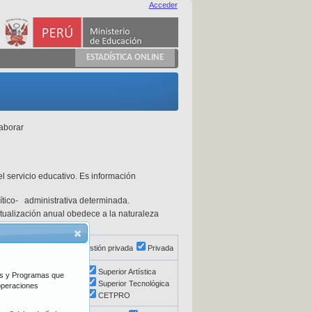
Acceder
ESTADÍSTICA ONLINE
laborar
l servicio educativo. Es información
olítico- administrativa determinada.
actualización anual obedece a la naturaleza
ón directa
Pública de gestión privada
Privada
Básica Alternativa
Superior Artística
vos y Programas que
Educación Especial
Superior Tecnológica
 operaciones
Superior Pedagógica
CETPRO