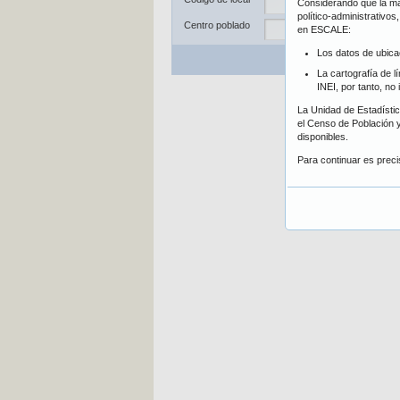
Considerando que la may
Dis
político-administrativo
Centro poblado
en ESCALE:
Los datos de ubica
Bu
La cartografía de l
INEI, por tanto, no
La Unidad de Estadística
el Censo de Población y
disponibles.
Para continuar es prec