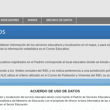
INDICADORES
MAPAS
ARCHIVO DE DATOS
ica Educativa
os
btener información de los servicios educativos y localizarlos en el mapa, o para e
 de la información estadística es el Censo Educativo.
ducativos registrados en el Padrón corresponde al local educativo donde se brinda e
esponde a los límites censales del INEI, y no indica pertenencia a una jurisdicción p
ALE utiliza el criterio utilizado en el Censo de Población y Vivienda del INEI, su 
atos disponibles.
Tipo de Gestión
Pública de gesti
icación
DRE / UGEL
ACUERDO DE USO DE DATOS
Inicial
ción y localización del servicio educativo tienen como fuente el Padrón de Servicios Educati
Nivel
partamento
Primaria
stadística del Ministerio de Educación con el propósito de ofrecer la base informativa de las
Todos
Secundaria
por el Sector Educación.
ovincia