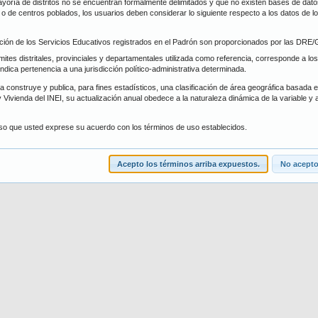
oría de distritos no se encuentran formalmente delimitados y que no existen bases de datos 
trito
Forma de Atención
s, o de centros poblados, los usuarios deben considerar lo siguiente respecto a los datos de 
ción de los Servicios Educativos registrados en el Padrón son proporcionados por las DR
scar
Limpiar
ímites distritales, provinciales y departamentales utilizada como referencia, corresponde a los
 indica pertenencia a una jurisdicción político-administrativa determinada.
 construye y publica, para fines estadísticos, una clasificación de área geográfica basada en 
 Vivienda del INEI, su actualización anual obedece a la naturaleza dinámica de la variable y 
iso que usted exprese su acuerdo con los términos de uso establecidos.
Acepto los términos arriba expuestos.
No acepto.