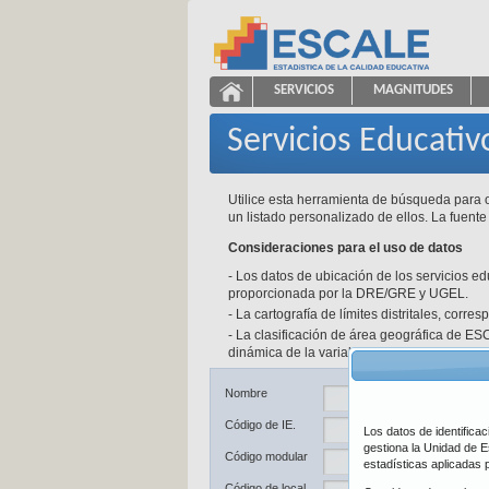
Saltar al contenido
SERVICIOS
MAGNITUDES
Servicios Educativos
ESCALE - Unidad de Estadíst
NAVEGACIÓN
Servicios Educativ
Utilice esta herramienta de búsqueda para o
un listado personalizado de ellos. La fuente
Consideraciones para el uso de datos
- Los datos de ubicación de los servicios e
proporcionada por la DRE/GRE y UGEL.
- La cartografía de límites distritales, corr
- La clasificación de área geográfica de ESC
dinámica de la variable y a las fuentes de d
Ub
Nombre
Código de IE.
Los datos de identifica
De
gestiona la Unidad de E
Código modular
estadísticas aplicadas 
Pr
Código de local