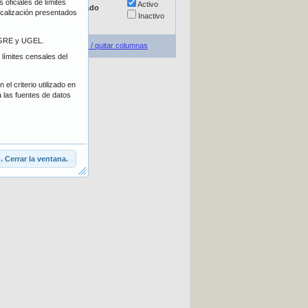
oficiales de límites
Escolarizada
Activo
Estado
localización presentados
No escolarizada
Inactivo
E/GRE y UGEL.
Agregar / quitar columnas
 límites censales del
el criterio utilizado en
a las fuentes de datos
 Cerrar la ventana.