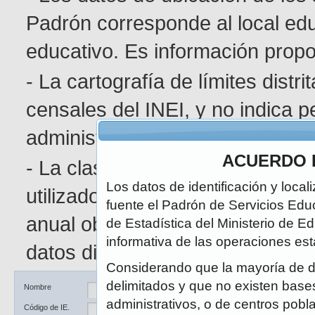
Padrón corresponde al local edu
educativo. Es información pro
- La cartografía de límites distr
censales del INEI, y no indica p
administrativa determinada.
ACUERDO 
- La clasificación de área geográ
Los datos de identificación y local
utilizado en el Censo de Poblaci
fuente el Padrón de Servicios Edu
anual obedece a la naturaleza di
de Estadística del Ministerio de E
informativa de las operaciones est
datos disponibles.
Considerando que la mayoría de d
delimitados y que no existen bases 
Ubicación
DRE / UGEL
Nombre
administrativos, o de centros pobl
Código de IE.