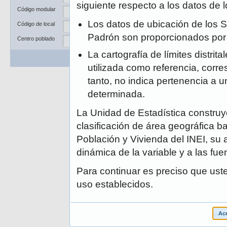
Departamento
siguiente respecto a los datos de
Código modular
Provincia
Los datos de ubicación de los S
Código de local
Distrito
Padrón son proporcionados po
Centro poblado
La cartografía de límites distrit
Buscar
Limpiar
utilizada como referencia, corre
tanto, no indica pertenencia a un
determinada.
La Unidad de Estadística construye
clasificación de área geográfica ba
Población y Vivienda del INEI, su 
dinámica de la variable y a las fue
Para continuar es preciso que ust
uso establecidos.
Ace