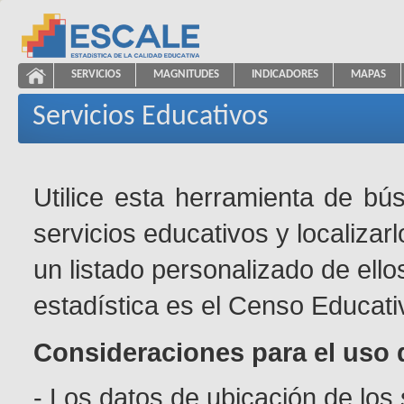
Saltar al contenido
SERVICIOS
MAGNITUDES
INDICADORES
MAPAS
Servicios Educativos
ESCALE - Unidad de Estadística Educativa
NAVEGACIÓN
Servicios Educativos
Utilice esta herramienta de bú
servicios educativos y localizar
un listado personalizado de ello
estadística es el Censo Educati
Consideraciones para el uso 
- Los datos de ubicación de los 