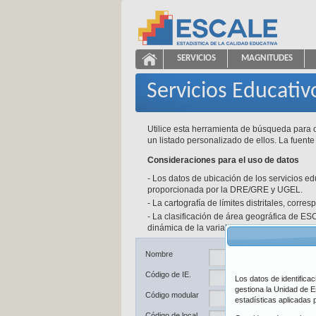
Saltar al contenido
SERVICIOS
MAGNITUDES
Servicios Educativos
ESCALE - Unidad de Estadíst
NAVEGACIÓN
Servicios Educativ
Utilice esta herramienta de búsqueda para o
un listado personalizado de ellos. La fuente
Consideraciones para el uso de datos
- Los datos de ubicación de los servicios e
proporcionada por la DRE/GRE y UGEL.
- La cartografía de límites distritales, corr
- La clasificación de área geográfica de ESC
dinámica de la variable y a las fuentes de d
Ub
Nombre
Código de IE.
Los datos de identifica
De
gestiona la Unidad de E
Código modular
estadísticas aplicadas 
Pr
Código de local