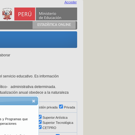
Acceder
ESTADÍSTICA ONLINE
laborar
l servicio educativo. Es información
olítico- administrativa determinada.
actualización anual obedece a la naturaleza
ón directa
Pública de gestión privada
Privada
Básica Alternativa
Superior Artística
vos y Programas que
Educación Especial
Superior Tecnológica
 operaciones
Superior Pedagógica
CETPRO