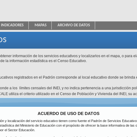
INDICADORES
MAPAS
ARCHIVO DE DATOS
ica Educativa
os
btener información de los servicios educativos y localizarlos en el mapa, o para e
 de la información estadística es el Censo Educativo.
ducativos registrados en el Padrón corresponde al local educativo donde se brinda e
esponde a los límites censales del INEI, y no indica pertenencia a una jurisdicción p
ALE utiliza el criterio utilizado en el Censo de Población y Vivienda del INEI, su 
atos disponibles.
Tipo de Gestión
Pública de gesti
icación
DRE / UGEL
ACUERDO DE USO DE DATOS
Inicial
ción y localización del servicio educativo tienen como fuente el Padrón de Servicios Educati
Nivel
partamento
Primaria
stadística del Ministerio de Educación con el propósito de ofrecer la base informativa de las
Todos
Secundaria
por el Sector Educación.
ovincia