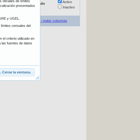
oficiales de límites
Escolarizada
Activo
Estado
localización presentados
No escolarizada
Inactivo
E/GRE y UGEL.
Agregar / quitar columnas
 límites censales del
el criterio utilizado en
a las fuentes de datos
 Cerrar la ventana.