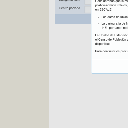
Considerando que la may
Dis
político-administrativo
Centro poblado
en ESCALE:
Los datos de ubica
Bu
La cartografía de l
INEI, por tanto, no
La Unidad de Estadística
el Censo de Población y
disponibles.
Para continuar es prec