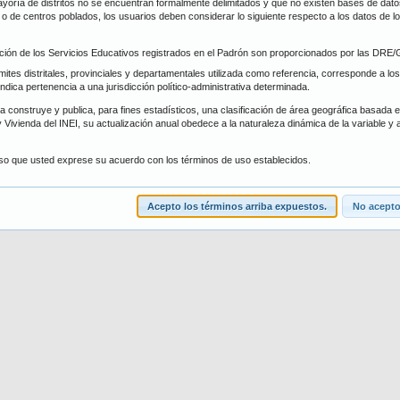
oría de distritos no se encuentran formalmente delimitados y que no existen bases de datos 
trito
Forma de Atención
s, o de centros poblados, los usuarios deben considerar lo siguiente respecto a los datos de 
ción de los Servicios Educativos registrados en el Padrón son proporcionados por las DR
scar
Limpiar
ímites distritales, provinciales y departamentales utilizada como referencia, corresponde a los
 indica pertenencia a una jurisdicción político-administrativa determinada.
 construye y publica, para fines estadísticos, una clasificación de área geográfica basada en 
 Vivienda del INEI, su actualización anual obedece a la naturaleza dinámica de la variable y 
iso que usted exprese su acuerdo con los términos de uso establecidos.
Acepto los términos arriba expuestos.
No acepto.