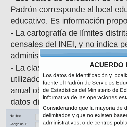
Padrón corresponde al local edu
educativo. Es información pro
- La cartografía de límites distr
censales del INEI, y no indica p
administrativa determinada.
ACUERDO 
- La clasificación de área geográ
Los datos de identificación y local
utilizado en el Censo de Poblaci
fuente el Padrón de Servicios Edu
anual obedece a la naturaleza di
de Estadística del Ministerio de E
informativa de las operaciones est
datos disponibles.
Considerando que la mayoría de d
delimitados y que no existen bases 
Ubicación
DRE / UGEL
Nombre
administrativos, o de centros pobl
Código de IE.