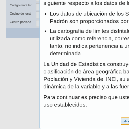
Departamento
siguiente respecto a los datos de
Código modular
Provincia
Los datos de ubicación de los S
Código de local
Distrito
Padrón son proporcionados po
Centro poblado
La cartografía de límites distrit
Buscar
Limpiar
utilizada como referencia, corre
tanto, no indica pertenencia a un
determinada.
La Unidad de Estadística construye
clasificación de área geográfica ba
Población y Vivienda del INEI, su 
dinámica de la variable y a las fue
Para continuar es preciso que ust
uso establecidos.
Ace