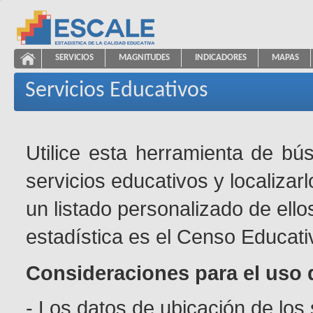
Saltar al contenido
SERVICIOS
MAGNITUDES
INDICADORES
MAPAS
Servicios Educativos
ESCALE - Unidad de Estadística Educativa
NAVEGACIÓN
Servicios Educativos
Utilice esta herramienta de bú
servicios educativos y localizar
un listado personalizado de ello
estadística es el Censo Educati
Consideraciones para el uso 
- Los datos de ubicación de los 