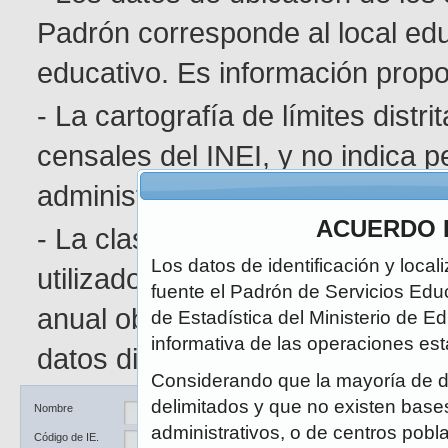
Padrón corresponde al local edu
educativo. Es información pro
- La cartografía de límites distr
censales del INEI, y no indica p
administrativa determinada.
ACUERDO 
- La clasificación de área geográ
Los datos de identificación y local
utilizado en el Censo de Poblaci
fuente el Padrón de Servicios Edu
anual obedece a la naturaleza di
de Estadística del Ministerio de E
informativa de las operaciones est
datos disponibles.
Considerando que la mayoría de d
delimitados y que no existen bases 
Ubicación
DRE / UGEL
Nombre
administrativos, o de centros pobl
Código de IE.