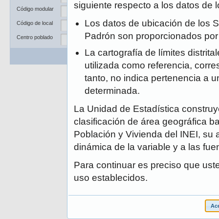
Departamento
siguiente respecto a los datos de
Código modular
Provincia
Los datos de ubicación de los S
Código de local
Distrito
Padrón son proporcionados po
Centro poblado
La cartografía de límites distrit
Buscar
Limpiar
utilizada como referencia, corre
tanto, no indica pertenencia a un
determinada.
La Unidad de Estadística construye
clasificación de área geográfica ba
Población y Vivienda del INEI, su 
dinámica de la variable y a las fue
Para continuar es preciso que ust
uso establecidos.
Ace