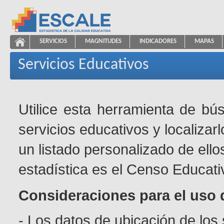
Saltar al contenido
SERVICIOS
MAGNITUDES
INDICADORES
MAPAS
Servicios Educativos
ESCALE - Unidad de Estadística Educativa
NAVEGACIÓN
Servicios Educativos
Utilice esta herramienta de bú
servicios educativos y localizar
un listado personalizado de ello
estadística es el Censo Educati
Consideraciones para el uso 
- Los datos de ubicación de los 