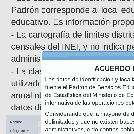
Padrón corresponde al local edu
educativo. Es información pro
- La cartografía de límites distr
censales del INEI, y no indica p
administrativa determinada.
ACUERDO 
- La clasificación de área geográ
Los datos de identificación y local
utilizado en el Censo de Poblaci
fuente el Padrón de Servicios Edu
anual obedece a la naturaleza di
de Estadística del Ministerio de E
informativa de las operaciones est
datos disponibles.
Considerando que la mayoría de d
delimitados y que no existen bases 
Ubicación
DRE / UGEL
Nombre
administrativos, o de centros pobl
Código de IE.