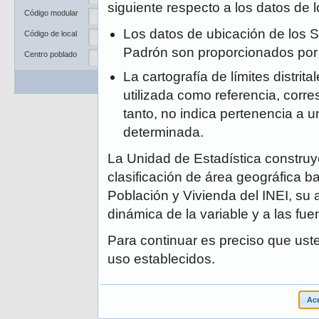
Departamento
siguiente respecto a los datos de
Código modular
Provincia
Los datos de ubicación de los S
Código de local
Distrito
Padrón son proporcionados po
Centro poblado
La cartografía de límites distrit
Buscar
Limpiar
utilizada como referencia, corre
tanto, no indica pertenencia a un
determinada.
La Unidad de Estadística construye
clasificación de área geográfica ba
Población y Vivienda del INEI, su 
dinámica de la variable y a las fue
Para continuar es preciso que ust
uso establecidos.
Ace