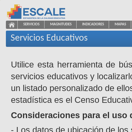
Saltar al contenido
SERVICIOS
MAGNITUDES
INDICADORES
MAPAS
Servicios Educativos
ESCALE - Unidad de Estadística Educativa
NAVEGACIÓN
Servicios Educativos
Utilice esta herramienta de bú
servicios educativos y localizar
un listado personalizado de ello
estadística es el Censo Educati
Consideraciones para el uso 
- Los datos de ubicación de los 