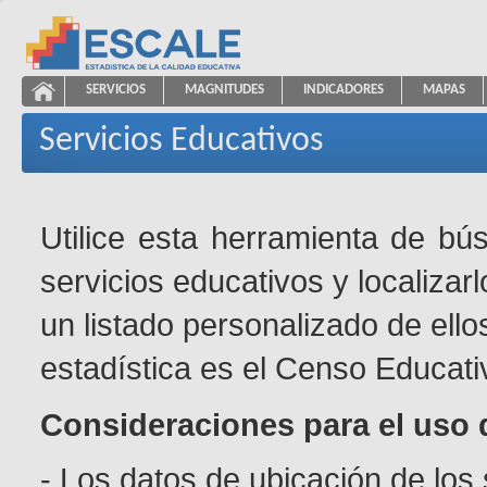
Saltar al contenido
SERVICIOS
MAGNITUDES
INDICADORES
MAPAS
Servicios Educativos
ESCALE - Unidad de Estadística Educativa
NAVEGACIÓN
Servicios Educativos
Utilice esta herramienta de bú
servicios educativos y localizar
un listado personalizado de ello
estadística es el Censo Educati
Consideraciones para el uso 
- Los datos de ubicación de los 