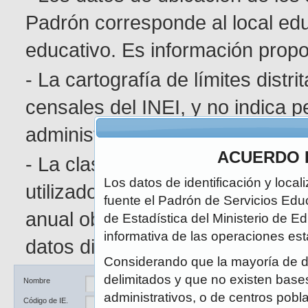
Padrón corresponde al local edu
educativo. Es información pro
- La cartografía de límites distr
censales del INEI, y no indica p
administrativa determinada.
ACUERDO 
- La clasificación de área geográ
Los datos de identificación y local
utilizado en el Censo de Poblaci
fuente el Padrón de Servicios Edu
anual obedece a la naturaleza di
de Estadística del Ministerio de E
informativa de las operaciones est
datos disponibles.
Considerando que la mayoría de d
delimitados y que no existen bases 
Ubicación
DRE / UGEL
Nombre
administrativos, o de centros pobl
Código de IE.