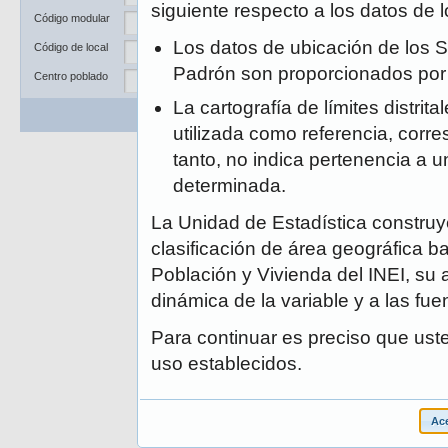
Departamento
siguiente respecto a los datos de
Código modular
Provincia
Los datos de ubicación de los S
Código de local
Distrito
Padrón son proporcionados po
Centro poblado
La cartografía de límites distrit
Buscar
Limpiar
utilizada como referencia, corre
tanto, no indica pertenencia a un
determinada.
La Unidad de Estadística construye
clasificación de área geográfica ba
Población y Vivienda del INEI, su 
dinámica de la variable y a las fue
Para continuar es preciso que ust
uso establecidos.
Ace