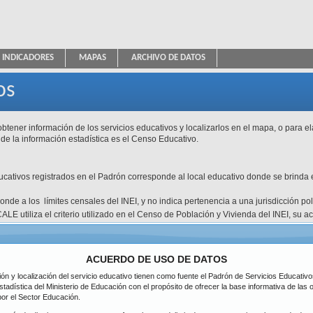
INDICADORES
MAPAS
ARCHIVO DE DATOS
ica Educativa
os
btener información de los servicios educativos y localizarlos en el mapa, o para e
 de la información estadística es el Censo Educativo.
ducativos registrados en el Padrón corresponde al local educativo donde se brinda e
esponde a los límites censales del INEI, y no indica pertenencia a una jurisdicción p
ALE utiliza el criterio utilizado en el Censo de Población y Vivienda del INEI, su 
atos disponibles.
Tipo de Gestión
Pública de gesti
icación
DRE / UGEL
ACUERDO DE USO DE DATOS
Inicial
ción y localización del servicio educativo tienen como fuente el Padrón de Servicios Educati
Nivel
partamento
Primaria
stadística del Ministerio de Educación con el propósito de ofrecer la base informativa de las
Todos
Secundaria
por el Sector Educación.
ovincia