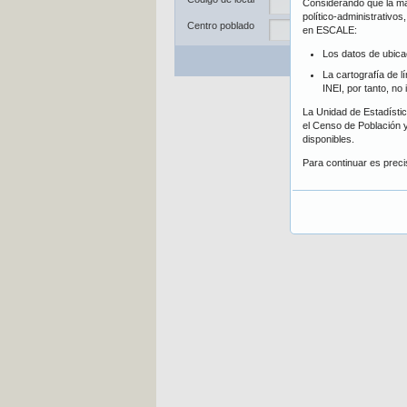
Considerando que la may
Dis
político-administrativo
Centro poblado
en ESCALE:
Los datos de ubica
Bu
La cartografía de l
INEI, por tanto, no
La Unidad de Estadística
el Censo de Población y
disponibles.
Para continuar es prec