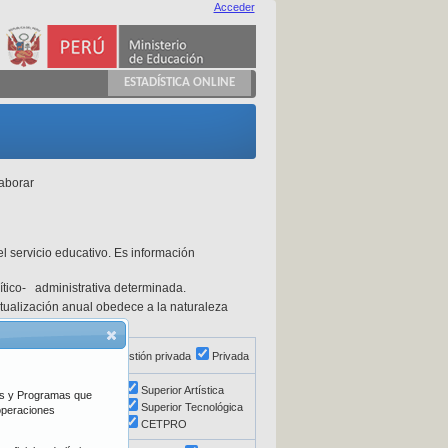
Acceder
ESTADÍSTICA ONLINE
laborar
l servicio educativo. Es información
olítico- administrativa determinada.
actualización anual obedece a la naturaleza
ón directa
Pública de gestión privada
Privada
Básica Alternativa
Superior Artística
vos y Programas que
Educación Especial
Superior Tecnológica
 operaciones
Superior Pedagógica
CETPRO