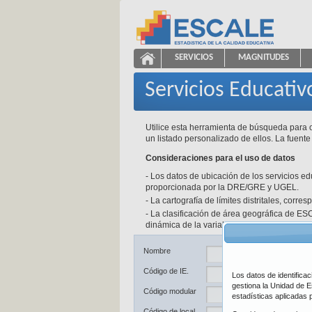
Saltar al contenido
SERVICIOS
MAGNITUDES
Servicios Educativos
ESCALE - Unidad de Estadíst
NAVEGACIÓN
Servicios Educativ
Utilice esta herramienta de búsqueda para o
un listado personalizado de ellos. La fuente
Consideraciones para el uso de datos
- Los datos de ubicación de los servicios e
proporcionada por la DRE/GRE y UGEL.
- La cartografía de límites distritales, corr
- La clasificación de área geográfica de ESC
dinámica de la variable y a las fuentes de d
Ub
Nombre
Código de IE.
Los datos de identifica
De
gestiona la Unidad de E
Código modular
estadísticas aplicadas 
Pr
Código de local