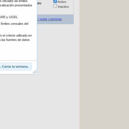
oficiales de límites
Escolarizada
Activo
Estado
localización presentados
No escolarizada
Inactivo
E/GRE y UGEL.
Agregar / quitar columnas
 límites censales del
el criterio utilizado en
a las fuentes de datos
 Cerrar la ventana.