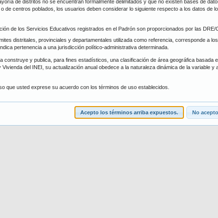
oría de distritos no se encuentran formalmente delimitados y que no existen bases de datos 
trito
Forma de Atención
s, o de centros poblados, los usuarios deben considerar lo siguiente respecto a los datos de 
ción de los Servicios Educativos registrados en el Padrón son proporcionados por las DR
scar
Limpiar
ímites distritales, provinciales y departamentales utilizada como referencia, corresponde a los
 indica pertenencia a una jurisdicción político-administrativa determinada.
 construye y publica, para fines estadísticos, una clasificación de área geográfica basada en 
 Vivienda del INEI, su actualización anual obedece a la naturaleza dinámica de la variable y 
iso que usted exprese su acuerdo con los términos de uso establecidos.
Acepto los términos arriba expuestos.
No acepto.