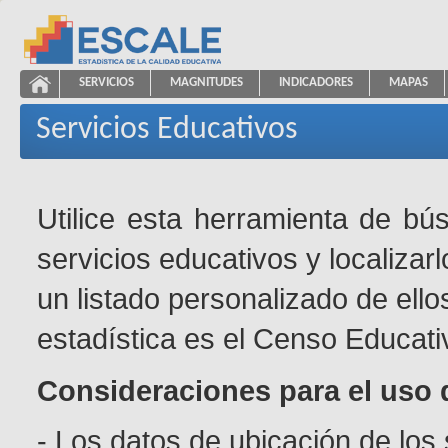
Saltar al contenido
SERVICIOS
MAGNITUDES
INDICADORES
MAPAS
Servicios Educativos
ESCALE - Unidad de Estadística Educativa
NAVEGACIÓN
Servicios Educativos
Utilice esta herramienta de bú
servicios educativos y localizar
un listado personalizado de ello
estadística es el Censo Educati
Consideraciones para el uso 
- Los datos de ubicación de los 