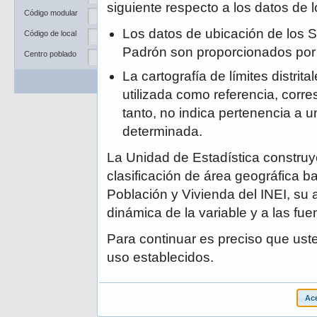
Departamento
siguiente respecto a los datos de
Código modular
Provincia
Los datos de ubicación de los S
Código de local
Distrito
Padrón son proporcionados po
Centro poblado
La cartografía de límites distrit
Buscar
Limpiar
utilizada como referencia, corre
tanto, no indica pertenencia a un
determinada.
La Unidad de Estadística construye
clasificación de área geográfica ba
Población y Vivienda del INEI, su 
dinámica de la variable y a las fue
Para continuar es preciso que ust
uso establecidos.
Ace