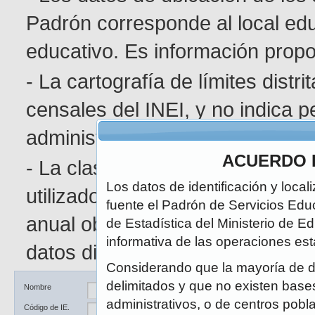
Padrón corresponde al local edu
educativo. Es información pro
- La cartografía de límites distr
censales del INEI, y no indica p
administrativa determinada.
ACUERDO 
- La clasificación de área geográ
Los datos de identificación y local
utilizado en el Censo de Poblaci
fuente el Padrón de Servicios Edu
anual obedece a la naturaleza di
de Estadística del Ministerio de E
informativa de las operaciones est
datos disponibles.
Considerando que la mayoría de d
delimitados y que no existen bases 
Ubicación
DRE / UGEL
Nombre
administrativos, o de centros pobl
Código de IE.