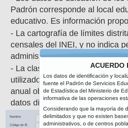
Padrón corresponde al local edu
educativo. Es información pro
- La cartografía de límites distr
censales del INEI, y no indica p
administrativa determinada.
ACUERDO 
- La clasificación de área geográ
Los datos de identificación y local
utilizado en el Censo de Poblaci
fuente el Padrón de Servicios Edu
anual obedece a la naturaleza di
de Estadística del Ministerio de E
informativa de las operaciones est
datos disponibles.
Considerando que la mayoría de d
delimitados y que no existen bases 
Ubicación
DRE / UGEL
Nombre
administrativos, o de centros pobl
Código de IE.