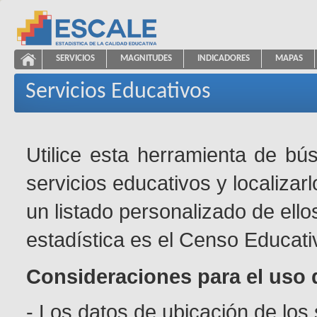
Saltar al contenido
SERVICIOS
MAGNITUDES
INDICADORES
MAPAS
Servicios Educativos
ESCALE - Unidad de Estadística Educativa
NAVEGACIÓN
Servicios Educativos
Utilice esta herramienta de bú
servicios educativos y localizar
un listado personalizado de ello
estadística es el Censo Educati
Consideraciones para el uso 
- Los datos de ubicación de los 