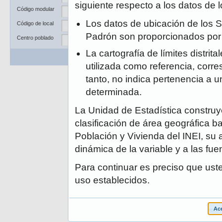
Departamento
siguiente respecto a los datos de
Código modular
Provincia
Los datos de ubicación de los S
Código de local
Distrito
Padrón son proporcionados po
Centro poblado
La cartografía de límites distrit
Buscar
Limpiar
utilizada como referencia, corre
tanto, no indica pertenencia a un
determinada.
La Unidad de Estadística construye
clasificación de área geográfica ba
Población y Vivienda del INEI, su 
dinámica de la variable y a las fue
Para continuar es preciso que ust
uso establecidos.
Ace