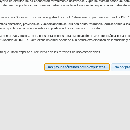
oría de distritos no se encuentran formalmente delimitados y que no existen bases de datos 
trito
Forma de Atención
s, o de centros poblados, los usuarios deben considerar lo siguiente respecto a los datos de 
ción de los Servicios Educativos registrados en el Padrón son proporcionados por las DR
scar
Limpiar
ímites distritales, provinciales y departamentales utilizada como referencia, corresponde a los
 indica pertenencia a una jurisdicción político-administrativa determinada.
 construye y publica, para fines estadísticos, una clasificación de área geográfica basada en 
 Vivienda del INEI, su actualización anual obedece a la naturaleza dinámica de la variable y 
iso que usted exprese su acuerdo con los términos de uso establecidos.
Acepto los términos arriba expuestos.
No acepto.