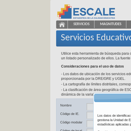
Saltar al contenido
SERVICIOS
MAGNITUDES
Servicios Educativos
ESCALE - Unidad de Estadíst
NAVEGACIÓN
Servicios Educativ
Utilice esta herramienta de búsqueda para o
un listado personalizado de ellos. La fuente
Consideraciones para el uso de datos
- Los datos de ubicación de los servicios e
proporcionada por la DRE/GRE y UGEL.
- La cartografía de límites distritales, corr
- La clasificación de área geográfica de ESC
dinámica de la variable y a las fuentes de d
Ub
Nombre
Código de IE.
Los datos de identifica
De
gestiona la Unidad de E
Código modular
estadísticas aplicadas 
Pr
Código de local