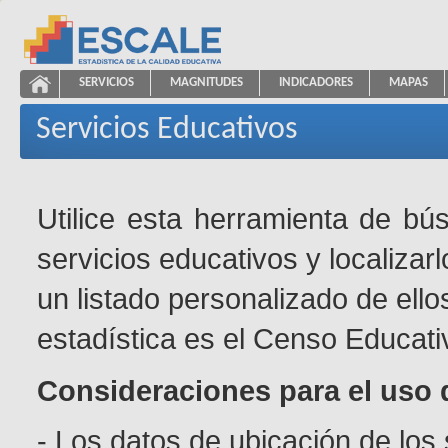
Saltar al contenido
SERVICIOS
MAGNITUDES
INDICADORES
MAPAS
Servicios Educativos
ESCALE - Unidad de Estadística Educativa
NAVEGACIÓN
Servicios Educativos
Utilice esta herramienta de bú
servicios educativos y localizar
un listado personalizado de ello
estadística es el Censo Educati
Consideraciones para el uso 
- Los datos de ubicación de los 