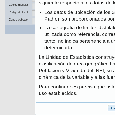
Departamento
siguiente respecto a los datos de
Código modular
Provincia
Los datos de ubicación de los S
Código de local
Distrito
Padrón son proporcionados po
Centro poblado
La cartografía de límites distrit
Buscar
Limpiar
utilizada como referencia, corre
tanto, no indica pertenencia a un
determinada.
La Unidad de Estadística construye
clasificación de área geográfica ba
Población y Vivienda del INEI, su 
dinámica de la variable y a las fue
Para continuar es preciso que ust
uso establecidos.
Ace