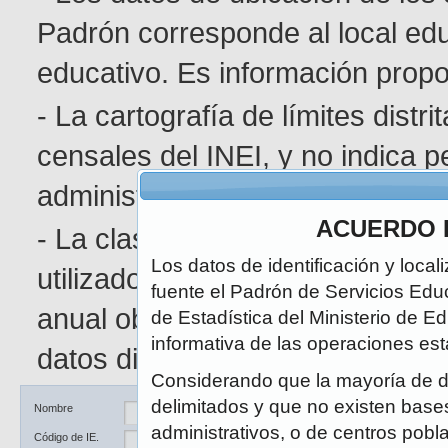
Padrón corresponde al local edu
educativo. Es información pro
- La cartografía de límites distr
censales del INEI, y no indica p
administrativa determinada.
ACUERDO 
- La clasificación de área geográ
Los datos de identificación y local
utilizado en el Censo de Poblaci
fuente el Padrón de Servicios Edu
anual obedece a la naturaleza di
de Estadística del Ministerio de E
informativa de las operaciones est
datos disponibles.
Considerando que la mayoría de d
delimitados y que no existen bases 
Ubicación
DRE / UGEL
Nombre
administrativos, o de centros pobl
Código de IE.