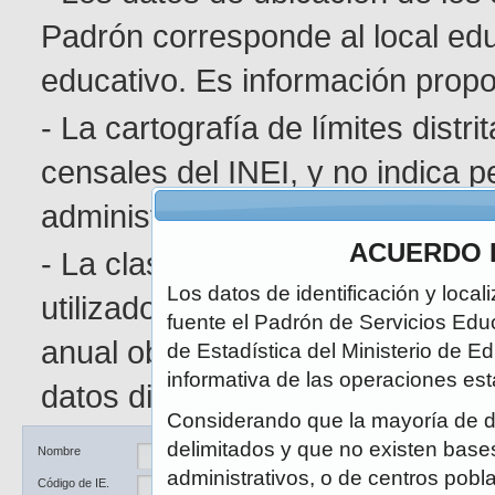
Padrón corresponde al local edu
educativo. Es información pro
- La cartografía de límites distr
censales del INEI, y no indica p
administrativa determinada.
ACUERDO 
- La clasificación de área geográ
Los datos de identificación y local
utilizado en el Censo de Poblaci
fuente el Padrón de Servicios Edu
anual obedece a la naturaleza di
de Estadística del Ministerio de E
informativa de las operaciones est
datos disponibles.
Considerando que la mayoría de d
delimitados y que no existen bases 
Ubicación
DRE / UGEL
Nombre
administrativos, o de centros pobl
Código de IE.