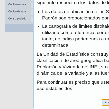
Departamento
siguiente respecto a los datos de
Código modular
Provincia
Los datos de ubicación de los S
Código de local
Distrito
Padrón son proporcionados po
Centro poblado
La cartografía de límites distrit
Buscar
Limpiar
utilizada como referencia, corre
tanto, no indica pertenencia a un
determinada.
La Unidad de Estadística construye
clasificación de área geográfica ba
Población y Vivienda del INEI, su 
dinámica de la variable y a las fue
Para continuar es preciso que ust
uso establecidos.
Ace