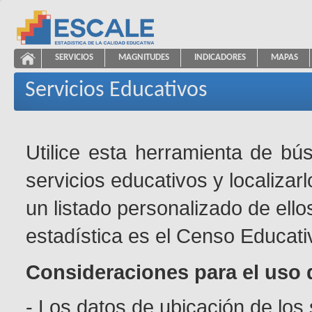
Saltar al contenido
SERVICIOS
MAGNITUDES
INDICADORES
MAPAS
Servicios Educativos
ESCALE - Unidad de Estadística Educativa
NAVEGACIÓN
Servicios Educativos
Utilice esta herramienta de bú
servicios educativos y localizar
un listado personalizado de ello
estadística es el Censo Educati
Consideraciones para el uso 
- Los datos de ubicación de los 