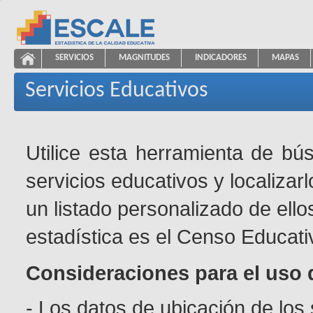
Saltar al contenido
SERVICIOS
MAGNITUDES
INDICADORES
MAPAS
Servicios Educativos
ESCALE - Unidad de Estadística Educativa
NAVEGACIÓN
Servicios Educativos
Utilice esta herramienta de bú
servicios educativos y localizar
un listado personalizado de ello
estadística es el Censo Educati
Consideraciones para el uso 
- Los datos de ubicación de los 