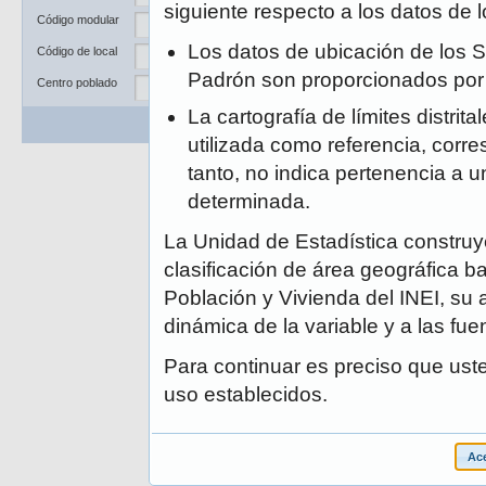
Departamento
siguiente respecto a los datos de
Código modular
Provincia
Los datos de ubicación de los S
Código de local
Distrito
Padrón son proporcionados po
Centro poblado
La cartografía de límites distrit
Buscar
Limpiar
utilizada como referencia, corre
tanto, no indica pertenencia a un
determinada.
La Unidad de Estadística construye
clasificación de área geográfica ba
Población y Vivienda del INEI, su 
dinámica de la variable y a las fue
Para continuar es preciso que ust
uso establecidos.
Ace