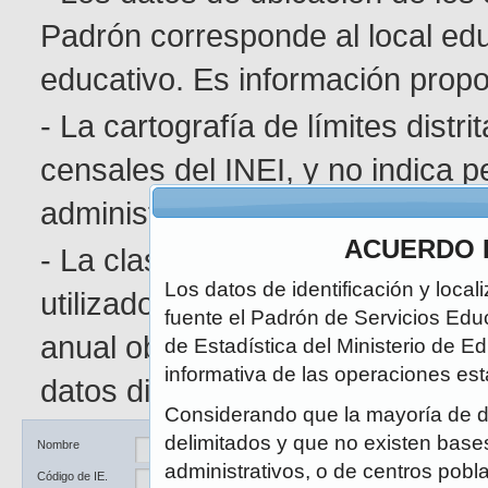
Padrón corresponde al local edu
educativo. Es información pro
- La cartografía de límites distr
censales del INEI, y no indica p
administrativa determinada.
ACUERDO 
- La clasificación de área geográ
Los datos de identificación y local
utilizado en el Censo de Poblaci
fuente el Padrón de Servicios Edu
anual obedece a la naturaleza di
de Estadística del Ministerio de E
informativa de las operaciones est
datos disponibles.
Considerando que la mayoría de d
delimitados y que no existen bases 
Ubicación
DRE / UGEL
Nombre
administrativos, o de centros pobl
Código de IE.