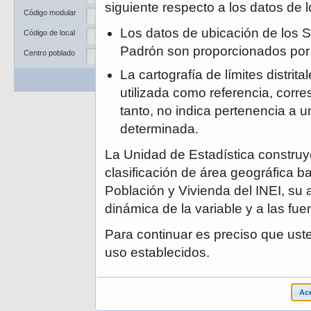
Departamento
siguiente respecto a los datos de
Código modular
Provincia
Los datos de ubicación de los S
Código de local
Distrito
Padrón son proporcionados po
Centro poblado
La cartografía de límites distrit
Buscar
Limpiar
utilizada como referencia, corre
tanto, no indica pertenencia a un
determinada.
La Unidad de Estadística construye
clasificación de área geográfica ba
Población y Vivienda del INEI, su 
dinámica de la variable y a las fue
Para continuar es preciso que ust
uso establecidos.
Ace