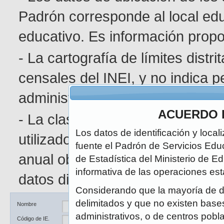
Padrón corresponde al local edu
educativo. Es información pro
- La cartografía de límites distr
censales del INEI, y no indica p
administrativa determinada.
ACUERDO 
- La clasificación de área geográ
Los datos de identificación y local
utilizado en el Censo de Poblaci
fuente el Padrón de Servicios Edu
anual obedece a la naturaleza di
de Estadística del Ministerio de E
informativa de las operaciones est
datos disponibles.
Considerando que la mayoría de d
delimitados y que no existen bases 
Ubicación
DRE / UGEL
Nombre
administrativos, o de centros pobl
Código de IE.