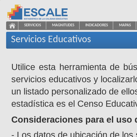
Saltar al contenido
SERVICIOS
MAGNITUDES
INDICADORES
MAPAS
Servicios Educativos
ESCALE - Unidad de Estadística Educativa
NAVEGACIÓN
Servicios Educativos
Utilice esta herramienta de bú
servicios educativos y localizar
un listado personalizado de ello
estadística es el Censo Educati
Consideraciones para el uso 
- Los datos de ubicación de los 