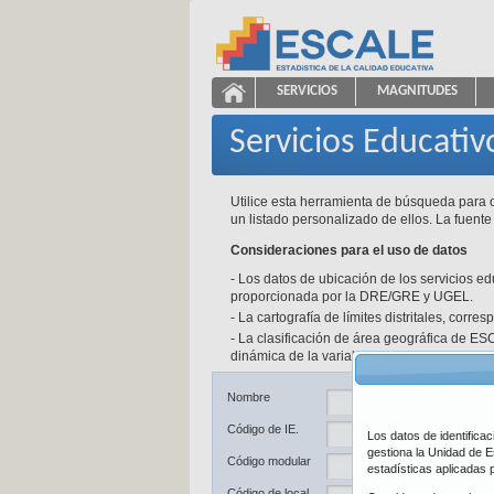
Saltar al contenido
SERVICIOS
MAGNITUDES
Servicios Educativos
ESCALE - Unidad de Estadíst
NAVEGACIÓN
Servicios Educativ
Utilice esta herramienta de búsqueda para o
un listado personalizado de ellos. La fuente
Consideraciones para el uso de datos
- Los datos de ubicación de los servicios e
proporcionada por la DRE/GRE y UGEL.
- La cartografía de límites distritales, corr
- La clasificación de área geográfica de ESC
dinámica de la variable y a las fuentes de d
Ub
Nombre
Código de IE.
Los datos de identifica
De
gestiona la Unidad de E
Código modular
estadísticas aplicadas 
Pr
Código de local