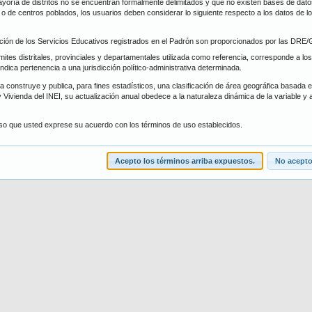
oría de distritos no se encuentran formalmente delimitados y que no existen bases de datos 
trito
Forma de Atención
s, o de centros poblados, los usuarios deben considerar lo siguiente respecto a los datos de 
ción de los Servicios Educativos registrados en el Padrón son proporcionados por las DR
scar
Limpiar
ímites distritales, provinciales y departamentales utilizada como referencia, corresponde a los
 indica pertenencia a una jurisdicción político-administrativa determinada.
 construye y publica, para fines estadísticos, una clasificación de área geográfica basada en 
 Vivienda del INEI, su actualización anual obedece a la naturaleza dinámica de la variable y 
iso que usted exprese su acuerdo con los términos de uso establecidos.
Acepto los términos arriba expuestos.
No acepto.