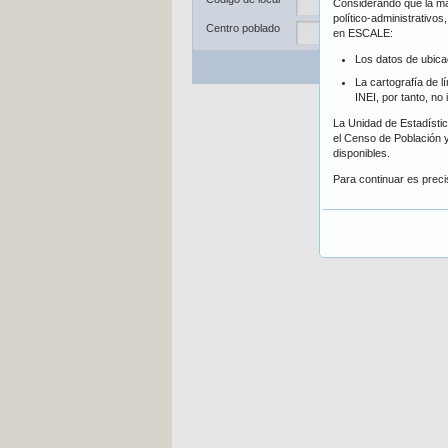
Considerando que la may
Dis
político-administrativo
Centro poblado
en ESCALE:
Los datos de ubica
Bu
La cartografía de l
INEI, por tanto, no
La Unidad de Estadística
el Censo de Población y
disponibles.
Para continuar es prec