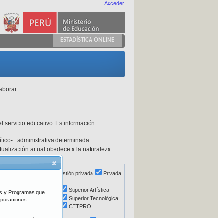
Acceder
ESTADÍSTICA ONLINE
laborar
l servicio educativo. Es información
olítico- administrativa determinada.
actualización anual obedece a la naturaleza
ón directa
Pública de gestión privada
Privada
Básica Alternativa
Superior Artística
vos y Programas que
Educación Especial
Superior Tecnológica
 operaciones
Superior Pedagógica
CETPRO