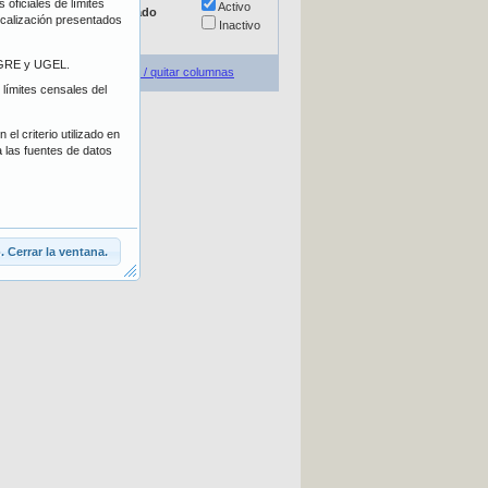
oficiales de límites
Escolarizada
Activo
Estado
localización presentados
No escolarizada
Inactivo
E/GRE y UGEL.
Agregar / quitar columnas
 límites censales del
el criterio utilizado en
a las fuentes de datos
 Cerrar la ventana.