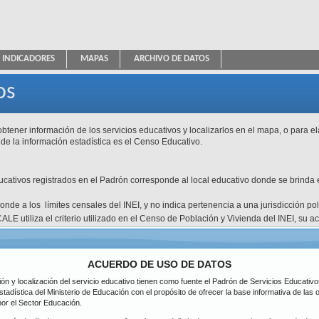
INDICADORES
MAPAS
ARCHIVO DE DATOS
ica Educativa
os
btener información de los servicios educativos y localizarlos en el mapa, o para e
 de la información estadística es el Censo Educativo.
ducativos registrados en el Padrón corresponde al local educativo donde se brinda e
esponde a los límites censales del INEI, y no indica pertenencia a una jurisdicción p
ALE utiliza el criterio utilizado en el Censo de Población y Vivienda del INEI, su 
atos disponibles.
Tipo de Gestión
Pública de gesti
icación
DRE / UGEL
ACUERDO DE USO DE DATOS
Inicial
ción y localización del servicio educativo tienen como fuente el Padrón de Servicios Educati
Nivel
partamento
Primaria
stadística del Ministerio de Educación con el propósito de ofrecer la base informativa de las
Todos
Secundaria
por el Sector Educación.
ovincia