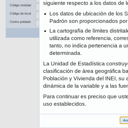
Departamento
siguiente respecto a los datos de
Código modular
Provincia
Los datos de ubicación de los S
Código de local
Distrito
Padrón son proporcionados po
Centro poblado
La cartografía de límites distrit
Buscar
Limpiar
utilizada como referencia, corre
tanto, no indica pertenencia a un
determinada.
La Unidad de Estadística construye
clasificación de área geográfica ba
Población y Vivienda del INEI, su 
dinámica de la variable y a las fue
Para continuar es preciso que ust
uso establecidos.
Ace