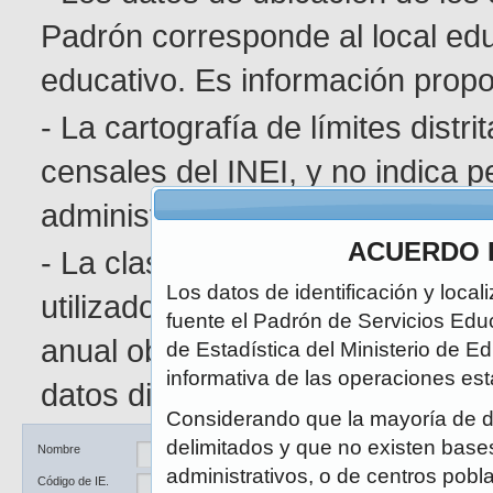
Padrón corresponde al local edu
educativo. Es información pro
- La cartografía de límites distr
censales del INEI, y no indica p
administrativa determinada.
ACUERDO 
- La clasificación de área geográ
Los datos de identificación y local
utilizado en el Censo de Poblaci
fuente el Padrón de Servicios Edu
anual obedece a la naturaleza di
de Estadística del Ministerio de E
informativa de las operaciones est
datos disponibles.
Considerando que la mayoría de d
delimitados y que no existen bases 
Ubicación
DRE / UGEL
Nombre
administrativos, o de centros pobl
Código de IE.