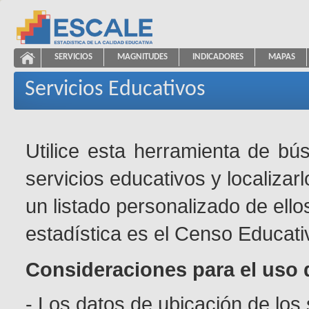
Saltar al contenido
SERVICIOS
MAGNITUDES
INDICADORES
MAPAS
Servicios Educativos
ESCALE - Unidad de Estadística Educativa
NAVEGACIÓN
Servicios Educativos
Utilice esta herramienta de bú
servicios educativos y localizar
un listado personalizado de ello
estadística es el Censo Educati
Consideraciones para el uso 
- Los datos de ubicación de los 