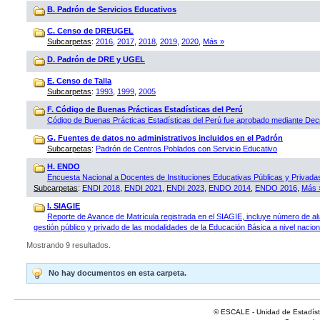
B. Padrón de Servicios Educativos
C. Censo de DREUGEL
Subcarpetas
:
2016
,
2017
,
2018
,
2019
,
2020
,
Más »
D. Padrón de DRE y UGEL
E. Censo de Talla
Subcarpetas
:
1993
,
1999
,
2005
F. Código de Buenas Prácticas Estadísticas del Perú
Código de Buenas Prácticas Estadísticas del Perú fue aprobado mediante D
G. Fuentes de datos no administrativos incluidos en el Padrón
Subcarpetas
:
Padrón de Centros Poblados con Servicio Educativo
H. ENDO
Encuesta Nacional a Docentes de Instituciones Educativas Públicas y Privad
Subcarpetas
:
ENDI 2018
,
ENDI 2021
,
ENDI 2023
,
ENDO 2014
,
ENDO 2016
,
Más 
I. SIAGIE
Reporte de Avance de Matrícula registrada en el SIAGIE, incluye número de al
gestión público y privado de las modalidades de la Educación Básica a nivel naciona
Mostrando 9 resultados.
No hay documentos en esta carpeta.
© ESCALE - Unidad de Estadísti