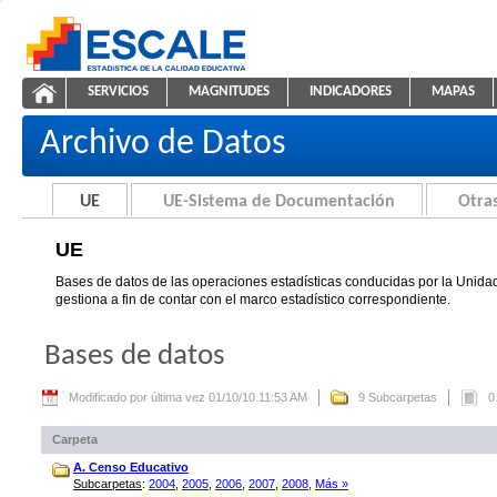
Saltar al contenido
SERVICIOS
MAGNITUDES
INDICADORES
MAPAS
UE
ESCALE - Unidad de Estadística Educativa
NAVEGACIÓN
Archivo de Datos
UE
UE-Sistema de Documentación
Otras
UE
Bases de datos de las operaciones estadísticas conducidas por la Unidad
gestiona a fin de contar con el marco estadístico correspondiente.
Bases de datos
Modificado por última vez 01/10/10 11:53 AM
9 Subcarpetas
0
Carpeta
A. Censo Educativo
Subcarpetas
:
2004
,
2005
,
2006
,
2007
,
2008
,
Más »