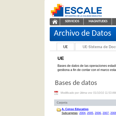
Saltar al contenido
SERVICIOS
MAGNITUDES
UE
ESCALE - Unidad de Estadíst
NAVEGACIÓN
Archivo de Datos
UE
UE-Sistema de Do
UE
Bases de datos de las operaciones estadí
gestiona a fin de contar con el marco est
Bases de datos
Modificado por última vez 01/10/10 11:53 A
Carpeta
A. Censo Educativo
Subcarpetas
:
2004
,
2005
,
2006
,
2007
,
200