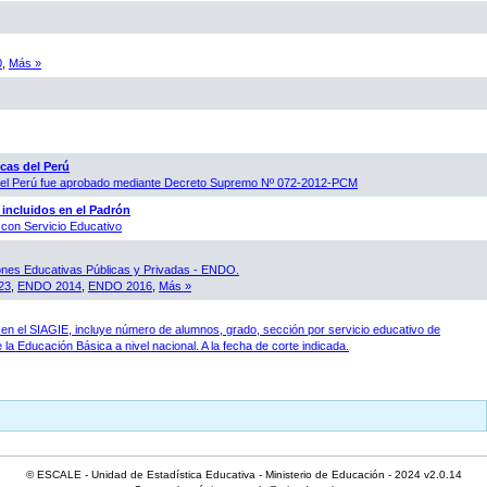
0
,
Más »
cas del Perú
 del Perú fue aprobado mediante Decreto Supremo Nº 072-2012-PCM
 incluidos en el Padrón
con Servicio Educativo
ones Educativas Públicas y Privadas - ENDO.
23
,
ENDO 2014
,
ENDO 2016
,
Más »
en el SIAGIE, incluye número de alumnos, grado, sección por servicio educativo de
 la Educación Básica a nivel nacional. A la fecha de corte indicada.
© ESCALE - Unidad de Estadística Educativa - Ministerio de Educación - 2024 v2.0.14