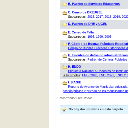
B. Padrón de Servicios Educativos
C. Censo de DREUGEL
Subcarpetas
:
2016
,
2017
,
2018
,
2019
,
202
D. Padrón de DRE y UGEL
E. Censo de Talla
Subcarpetas
:
1993
,
1999
,
2005
F. Código de Buenas Prácticas Estadísti
Código de Buenas Prácticas Estadísticas
G. Fuentes de datos no administrativos
Subcarpetas
:
Padrón de Centros Poblados 
H. ENDO
Encuesta Nacional a Docentes de Instituci
Subcarpetas
:
ENDI 2018
,
ENDI 2021
,
ENDI 20
I. SIAGIE
Reporte de Avance de Matrícula registrada 
gestión público y privado de las modalidades de
Mostrando 9 resultados.
No hay documentos en esta carpeta.