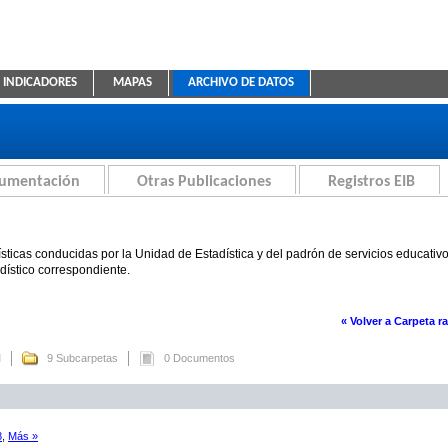
INDICADORES
MAPAS
ARCHIVO DE DATOS
ica Educativa
cumentación
Otras Publicaciones
Registros EIB
sticas conducidas por la Unidad de Estadística y del padrón de servicios educativ
adístico correspondiente.
« Volver a Carpeta ra
M
9 Subcarpetas
0 Documentos
8
,
Más »