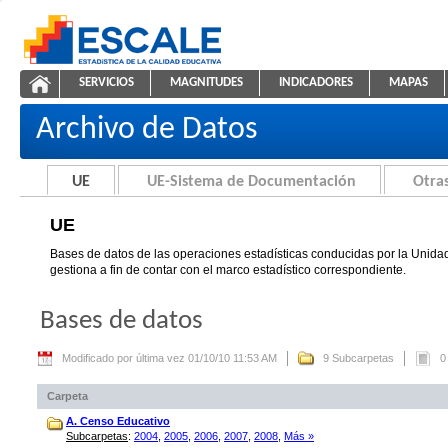
Saltar al contenido
SERVICIOS
MAGNITUDES
INDICADORES
MAPAS
UE
ESCALE - Unidad de Estadística Educativa
NAVEGACIÓN
Archivo de Datos
UE
UE-Sistema de Documentación
Otras
UE
Bases de datos de las operaciones estadísticas conducidas por la Unidad
gestiona a fin de contar con el marco estadístico correspondiente.
Bases de datos
Modificado por última vez 01/10/10 11:53 AM
9 Subcarpetas
0
Carpeta
A. Censo Educativo
Subcarpetas
:
2004
,
2005
,
2006
,
2007
,
2008
,
Más »