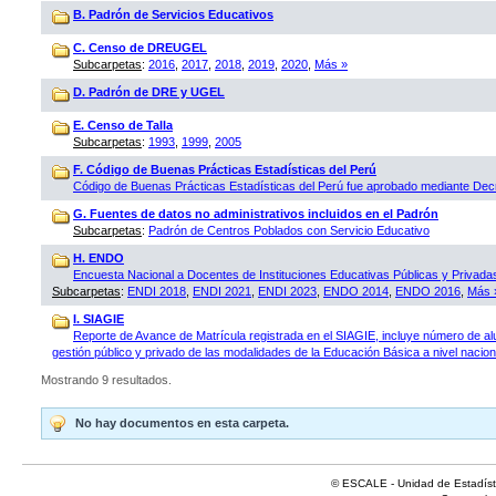
B. Padrón de Servicios Educativos
C. Censo de DREUGEL
Subcarpetas
:
2016
,
2017
,
2018
,
2019
,
2020
,
Más »
D. Padrón de DRE y UGEL
E. Censo de Talla
Subcarpetas
:
1993
,
1999
,
2005
F. Código de Buenas Prácticas Estadísticas del Perú
Código de Buenas Prácticas Estadísticas del Perú fue aprobado mediante D
G. Fuentes de datos no administrativos incluidos en el Padrón
Subcarpetas
:
Padrón de Centros Poblados con Servicio Educativo
H. ENDO
Encuesta Nacional a Docentes de Instituciones Educativas Públicas y Privad
Subcarpetas
:
ENDI 2018
,
ENDI 2021
,
ENDI 2023
,
ENDO 2014
,
ENDO 2016
,
Más 
I. SIAGIE
Reporte de Avance de Matrícula registrada en el SIAGIE, incluye número de al
gestión público y privado de las modalidades de la Educación Básica a nivel naciona
Mostrando 9 resultados.
No hay documentos en esta carpeta.
© ESCALE - Unidad de Estadísti