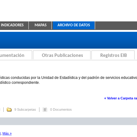
INDICADORES
MAPAS
ARCHIVO DE DATOS
ica Educativa
cumentación
Otras Publicaciones
Registros EIB
sticas conducidas por la Unidad de Estadística y del padrón de servicios educativ
adístico correspondiente.
« Volver a Carpeta ra
M
9 Subcarpetas
0 Documentos
8
,
Más »