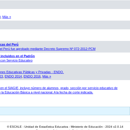
0
,
Más »
cas del Perú
 del Perú fue aprobado mediante Decreto Supremo Nº 072-2012-PCM
 incluidos en el Padrón
con Servicio Educativo
ones Educativas Públicas y Privadas - ENDO.
23
,
ENDO 2014
,
ENDO 2016
,
Más »
en el SIAGIE, incluye número de alumnos, grado, sección por servicio educativo de
 la Educación Básica a nivel nacional. A la fecha de corte indicada.
© ESCALE - Unidad de Estadística Educativa - Ministerio de Educación - 2024 v2.0.14