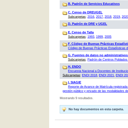
B. Padrón de Servicios Educativos
C. Censo de DREUGEL
Subcarpetas
:
2016
,
2017
,
2018
,
2019
,
202
D. Padrón de DRE y UGEL
E. Censo de Talla
Subcarpetas
:
1993
,
1999
,
2005
F. Código de Buenas Prácticas Estadísti
Código de Buenas Prácticas Estadísticas
G. Fuentes de datos no administrativos
Subcarpetas
:
Padrón de Centros Poblados 
H. ENDO
Encuesta Nacional a Docentes de Instituci
Subcarpetas
:
ENDI 2018
,
ENDI 2021
,
ENDI 20
I. SIAGIE
Reporte de Avance de Matrícula registrada 
gestión público y privado de las modalidades de
Mostrando 9 resultados.
No hay documentos en esta carpeta.