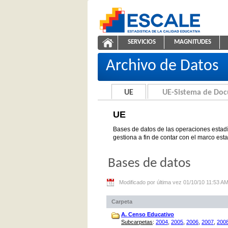
Saltar al contenido
SERVICIOS
MAGNITUDES
UE
ESCALE - Unidad de Estadíst
NAVEGACIÓN
Archivo de Datos
UE
UE-Sistema de Do
UE
Bases de datos de las operaciones estadí
gestiona a fin de contar con el marco est
Bases de datos
Modificado por última vez 01/10/10 11:53 A
Carpeta
A. Censo Educativo
Subcarpetas
:
2004
,
2005
,
2006
,
2007
,
200