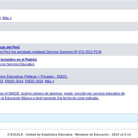
0
,
Más »
cas del Perú
 del Perú fue aprobado mediante Decreto Supremo Nº 072-2012-PCM
 incluidos en el Padrón
con Servicio Educativo
ones Educativas Públicas y Privadas - ENDO.
23
,
ENDO 2014
,
ENDO 2016
,
Más »
en el SIAGIE, incluye número de alumnos, grado, sección por servicio educativo de
 la Educación Básica a nivel nacional. A la fecha de corte indicada.
© ESCALE - Unidad de Estadística Educativa - Ministerio de Educación - 2024 v2.0.14