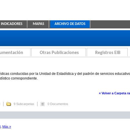
INDICADORES
MAPAS
ARCHIVO DE DATOS
ica Educativa
cumentación
Otras Publicaciones
Registros EIB
sticas conducidas por la Unidad de Estadística y del padrón de servicios educativ
adístico correspondiente.
« Volver a Carpeta ra
M
9 Subcarpetas
0 Documentos
8
,
Más »