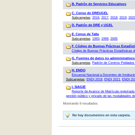
B. Padrón de Servicios Educativos
C. Censo de DREUGEL
Subcarpetas
:
2016
,
2017
,
2018
,
2019
,
202
D. Padrón de DRE y UGEL
E. Censo de Talla
Subcarpetas
:
1993
,
1999
,
2005
F. Código de Buenas Prácticas Estadísti
Código de Buenas Prácticas Estadísticas
G. Fuentes de datos no administrativos
Subcarpetas
:
Padrón de Centros Poblados 
H. ENDO
Encuesta Nacional a Docentes de Instituci
Subcarpetas
:
ENDI 2018
,
ENDI 2021
,
ENDI 20
I. SIAGIE
Reporte de Avance de Matrícula registrada 
gestión público y privado de las modalidades de
Mostrando 9 resultados.
No hay documentos en esta carpeta.