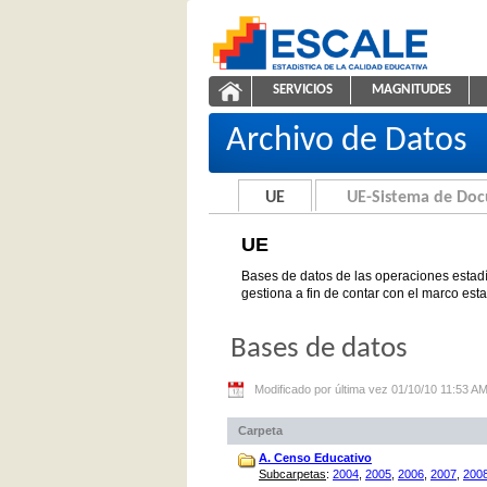
Saltar al contenido
SERVICIOS
MAGNITUDES
UE
ESCALE - Unidad de Estadíst
NAVEGACIÓN
Archivo de Datos
UE
UE-Sistema de Do
UE
Bases de datos de las operaciones estadí
gestiona a fin de contar con el marco est
Bases de datos
Modificado por última vez 01/10/10 11:53 A
Carpeta
A. Censo Educativo
Subcarpetas
:
2004
,
2005
,
2006
,
2007
,
200