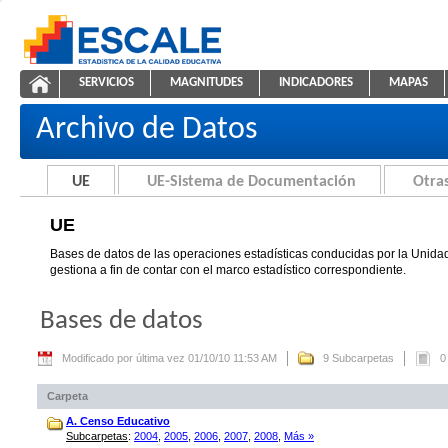
Saltar al contenido
SERVICIOS
MAGNITUDES
INDICADORES
MAPAS
UE
ESCALE - Unidad de Estadística Educativa
NAVEGACIÓN
Archivo de Datos
UE
UE-Sistema de Documentación
Otras
UE
Bases de datos de las operaciones estadísticas conducidas por la Unidad
gestiona a fin de contar con el marco estadístico correspondiente.
Bases de datos
Modificado por última vez 01/10/10 11:53 AM
9 Subcarpetas
0
Carpeta
A. Censo Educativo
Subcarpetas
:
2004
,
2005
,
2006
,
2007
,
2008
,
Más »