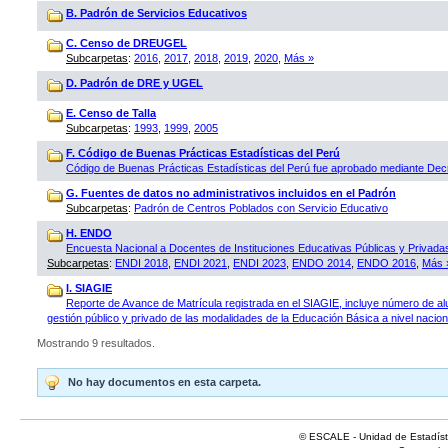
B. Padrón de Servicios Educativos
C. Censo de DREUGEL
Subcarpetas
:
2016
,
2017
,
2018
,
2019
,
2020
,
Más »
D. Padrón de DRE y UGEL
E. Censo de Talla
Subcarpetas
:
1993
,
1999
,
2005
F. Código de Buenas Prácticas Estadísticas del Perú
Código de Buenas Prácticas Estadísticas del Perú fue aprobado mediante D
G. Fuentes de datos no administrativos incluidos en el Padrón
Subcarpetas
:
Padrón de Centros Poblados con Servicio Educativo
H. ENDO
Encuesta Nacional a Docentes de Instituciones Educativas Públicas y Privad
Subcarpetas
:
ENDI 2018
,
ENDI 2021
,
ENDI 2023
,
ENDO 2014
,
ENDO 2016
,
Más 
I. SIAGIE
Reporte de Avance de Matrícula registrada en el SIAGIE, incluye número de al
gestión público y privado de las modalidades de la Educación Básica a nivel naciona
Mostrando 9 resultados.
No hay documentos en esta carpeta.
© ESCALE - Unidad de Estadísti