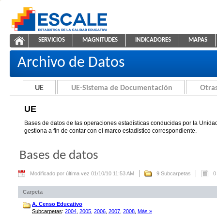
Saltar al contenido
SERVICIOS
MAGNITUDES
INDICADORES
MAPAS
UE
ESCALE - Unidad de Estadística Educativa
NAVEGACIÓN
Archivo de Datos
UE
UE-Sistema de Documentación
Otras
UE
Bases de datos de las operaciones estadísticas conducidas por la Unidad
gestiona a fin de contar con el marco estadístico correspondiente.
Bases de datos
Modificado por última vez 01/10/10 11:53 AM
9 Subcarpetas
0
Carpeta
A. Censo Educativo
Subcarpetas
:
2004
,
2005
,
2006
,
2007
,
2008
,
Más »