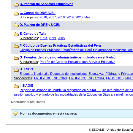
B. Padrón de Servicios Educativos
C. Censo de DREUGEL
Subcarpetas
:
2016
,
2017
,
2018
,
2019
,
2020
,
Más »
D. Padrón de DRE y UGEL
E. Censo de Talla
Subcarpetas
:
1993
,
1999
,
2005
F. Código de Buenas Prácticas Estadísticas del Perú
Código de Buenas Prácticas Estadísticas del Perú fue aprobado mediante D
G. Fuentes de datos no administrativos incluidos en el Padrón
Subcarpetas
:
Padrón de Centros Poblados con Servicio Educativo
H. ENDO
Encuesta Nacional a Docentes de Instituciones Educativas Públicas y Privad
Subcarpetas
:
ENDI 2018
,
ENDI 2021
,
ENDI 2023
,
ENDO 2014
,
ENDO 2016
,
Más 
I. SIAGIE
Reporte de Avance de Matrícula registrada en el SIAGIE, incluye número de al
gestión público y privado de las modalidades de la Educación Básica a nivel naciona
Mostrando 9 resultados.
No hay documentos en esta carpeta.
© ESCALE - Unidad de Estadísti