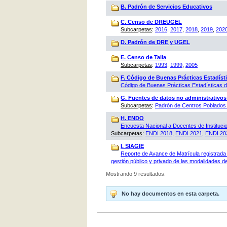
B. Padrón de Servicios Educativos
C. Censo de DREUGEL
Subcarpetas
:
2016
,
2017
,
2018
,
2019
,
202
D. Padrón de DRE y UGEL
E. Censo de Talla
Subcarpetas
:
1993
,
1999
,
2005
F. Código de Buenas Prácticas Estadísti
Código de Buenas Prácticas Estadísticas
G. Fuentes de datos no administrativos
Subcarpetas
:
Padrón de Centros Poblados 
H. ENDO
Encuesta Nacional a Docentes de Instituci
Subcarpetas
:
ENDI 2018
,
ENDI 2021
,
ENDI 20
I. SIAGIE
Reporte de Avance de Matrícula registrada 
gestión público y privado de las modalidades de
Mostrando 9 resultados.
No hay documentos en esta carpeta.