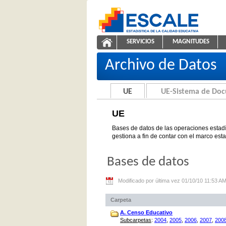
Saltar al contenido
SERVICIOS
MAGNITUDES
UE
ESCALE - Unidad de Estadíst
NAVEGACIÓN
Archivo de Datos
UE
UE-Sistema de Do
UE
Bases de datos de las operaciones estadí
gestiona a fin de contar con el marco est
Bases de datos
Modificado por última vez 01/10/10 11:53 A
Carpeta
A. Censo Educativo
Subcarpetas
:
2004
,
2005
,
2006
,
2007
,
200