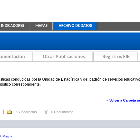
INDICADORES
MAPAS
ARCHIVO DE DATOS
ica Educativa
cumentación
Otras Publicaciones
Registros EIB
sticas conducidas por la Unidad de Estadística y del padrón de servicios educativ
adístico correspondiente.
« Volver a Carpeta ra
M
9 Subcarpetas
0 Documentos
8
,
Más »