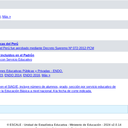
0
,
Más »
cas del Perú
 del Perú fue aprobado mediante Decreto Supremo Nº 072-2012-PCM
 incluidos en el Padrón
con Servicio Educativo
ones Educativas Públicas y Privadas - ENDO.
23
,
ENDO 2014
,
ENDO 2016
,
Más »
en el SIAGIE, incluye número de alumnos, grado, sección por servicio educativo de
 la Educación Básica a nivel nacional. A la fecha de corte indicada.
© ESCALE - Unidad de Estadística Educativa - Ministerio de Educación - 2024 v2.0.14