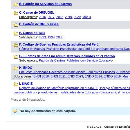
B. Padrón de Servicios Educativos
C. Censo de DREUGEL
Subcarpetas
:
2016
,
2017
,
2018
,
2019
,
2020
,
Más »
D. Padrón de DRE y UGEL
E. Censo de Talla
Subcarpetas
:
1993
,
1999
,
2005
F. Código de Buenas Prácticas Estadísticas del Perú
Código de Buenas Prácticas Estadísticas del Perú fue aprobado mediante D
G. Fuentes de datos no administrativos incluidos en el Padrón
Subcarpetas
:
Padrón de Centros Poblados con Servicio Educativo
H. ENDO
Encuesta Nacional a Docentes de Instituciones Educativas Públicas y Privad
Subcarpetas
:
ENDI 2018
,
ENDI 2021
,
ENDI 2023
,
ENDO 2014
,
ENDO 2016
,
Más 
I. SIAGIE
Reporte de Avance de Matrícula registrada en el SIAGIE, incluye número de al
gestión público y privado de las modalidades de la Educación Básica a nivel naciona
Mostrando 9 resultados.
No hay documentos en esta carpeta.
© ESCALE - Unidad de Estadísti