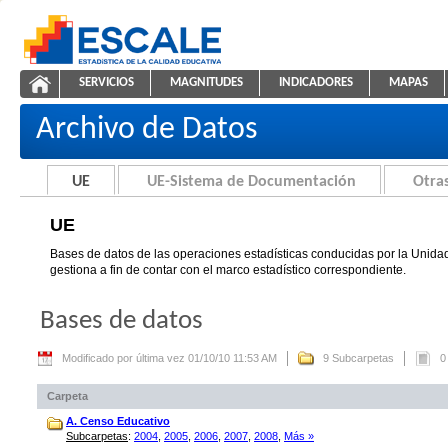
Saltar al contenido
SERVICIOS
MAGNITUDES
INDICADORES
MAPAS
UE
ESCALE - Unidad de Estadística Educativa
NAVEGACIÓN
Archivo de Datos
UE
UE-Sistema de Documentación
Otras
UE
Bases de datos de las operaciones estadísticas conducidas por la Unidad
gestiona a fin de contar con el marco estadístico correspondiente.
Bases de datos
Modificado por última vez 01/10/10 11:53 AM
9 Subcarpetas
0
Carpeta
A. Censo Educativo
Subcarpetas
:
2004
,
2005
,
2006
,
2007
,
2008
,
Más »