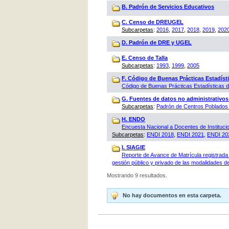
B. Padrón de Servicios Educativos
C. Censo de DREUGEL
Subcarpetas
:
2016
,
2017
,
2018
,
2019
,
202
D. Padrón de DRE y UGEL
E. Censo de Talla
Subcarpetas
:
1993
,
1999
,
2005
F. Código de Buenas Prácticas Estadísti
Código de Buenas Prácticas Estadísticas
G. Fuentes de datos no administrativos
Subcarpetas
:
Padrón de Centros Poblados 
H. ENDO
Encuesta Nacional a Docentes de Instituci
Subcarpetas
:
ENDI 2018
,
ENDI 2021
,
ENDI 20
I. SIAGIE
Reporte de Avance de Matrícula registrada 
gestión público y privado de las modalidades de
Mostrando 9 resultados.
No hay documentos en esta carpeta.