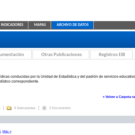
INDICADORES
MAPAS
ARCHIVO DE DATOS
ica Educativa
cumentación
Otras Publicaciones
Registros EIB
sticas conducidas por la Unidad de Estadística y del padrón de servicios educativ
adístico correspondiente.
« Volver a Carpeta ra
M
9 Subcarpetas
0 Documentos
8
,
Más »