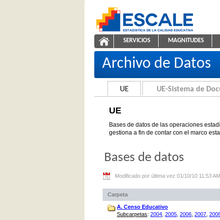
Saltar al contenido
SERVICIOS
MAGNITUDES
UE
ESCALE - Unidad de Estadíst
NAVEGACIÓN
Archivo de Datos
UE
UE-Sistema de Do
UE
Bases de datos de las operaciones estadí
gestiona a fin de contar con el marco est
Bases de datos
Modificado por última vez 01/10/10 11:53 A
Carpeta
A. Censo Educativo
Subcarpetas
:
2004
,
2005
,
2006
,
2007
,
200