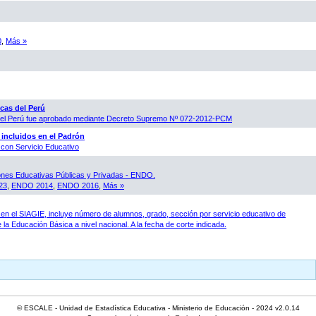
0
,
Más »
cas del Perú
 del Perú fue aprobado mediante Decreto Supremo Nº 072-2012-PCM
 incluidos en el Padrón
con Servicio Educativo
ones Educativas Públicas y Privadas - ENDO.
23
,
ENDO 2014
,
ENDO 2016
,
Más »
en el SIAGIE, incluye número de alumnos, grado, sección por servicio educativo de
 la Educación Básica a nivel nacional. A la fecha de corte indicada.
© ESCALE - Unidad de Estadística Educativa - Ministerio de Educación - 2024 v2.0.14