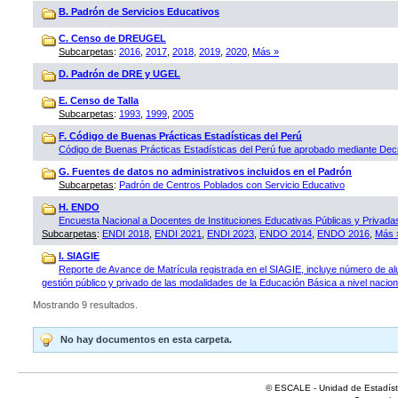
B. Padrón de Servicios Educativos
C. Censo de DREUGEL
Subcarpetas
:
2016
,
2017
,
2018
,
2019
,
2020
,
Más »
D. Padrón de DRE y UGEL
E. Censo de Talla
Subcarpetas
:
1993
,
1999
,
2005
F. Código de Buenas Prácticas Estadísticas del Perú
Código de Buenas Prácticas Estadísticas del Perú fue aprobado mediante D
G. Fuentes de datos no administrativos incluidos en el Padrón
Subcarpetas
:
Padrón de Centros Poblados con Servicio Educativo
H. ENDO
Encuesta Nacional a Docentes de Instituciones Educativas Públicas y Privad
Subcarpetas
:
ENDI 2018
,
ENDI 2021
,
ENDI 2023
,
ENDO 2014
,
ENDO 2016
,
Más 
I. SIAGIE
Reporte de Avance de Matrícula registrada en el SIAGIE, incluye número de al
gestión público y privado de las modalidades de la Educación Básica a nivel naciona
Mostrando 9 resultados.
No hay documentos en esta carpeta.
© ESCALE - Unidad de Estadísti