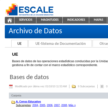
Saltar al contenido
SERVICIOS
MAGNITUDES
INDICADORES
MAPAS
UE
ESCALE - Unidad de Estadística Educativa
NAVEGACIÓN
Archivo de Datos
UE
UE-Sistema de Documentación
Otras
UE
Bases de datos de las operaciones estadísticas conducidas por la Unidad
gestiona a fin de contar con el marco estadístico correspondiente.
Bases de datos
Modificado por última vez 01/10/10 11:53 AM
9 Subcarpetas
0
Carpeta
A. Censo Educativo
Subcarpetas
:
2004
,
2005
,
2006
,
2007
,
2008
,
Más »