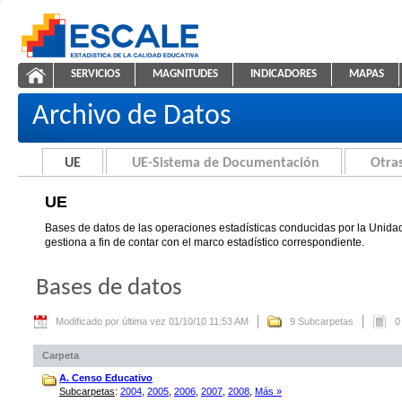
Saltar al contenido
SERVICIOS
MAGNITUDES
INDICADORES
MAPAS
UE
ESCALE - Unidad de Estadística Educativa
NAVEGACIÓN
Archivo de Datos
UE
UE-Sistema de Documentación
Otras
UE
Bases de datos de las operaciones estadísticas conducidas por la Unidad
gestiona a fin de contar con el marco estadístico correspondiente.
Bases de datos
Modificado por última vez 01/10/10 11:53 AM
9 Subcarpetas
0
Carpeta
A. Censo Educativo
Subcarpetas
:
2004
,
2005
,
2006
,
2007
,
2008
,
Más »