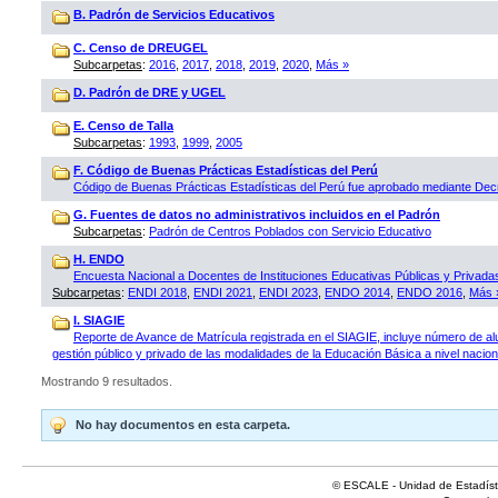
B. Padrón de Servicios Educativos
C. Censo de DREUGEL
Subcarpetas
:
2016
,
2017
,
2018
,
2019
,
2020
,
Más »
D. Padrón de DRE y UGEL
E. Censo de Talla
Subcarpetas
:
1993
,
1999
,
2005
F. Código de Buenas Prácticas Estadísticas del Perú
Código de Buenas Prácticas Estadísticas del Perú fue aprobado mediante D
G. Fuentes de datos no administrativos incluidos en el Padrón
Subcarpetas
:
Padrón de Centros Poblados con Servicio Educativo
H. ENDO
Encuesta Nacional a Docentes de Instituciones Educativas Públicas y Privad
Subcarpetas
:
ENDI 2018
,
ENDI 2021
,
ENDI 2023
,
ENDO 2014
,
ENDO 2016
,
Más 
I. SIAGIE
Reporte de Avance de Matrícula registrada en el SIAGIE, incluye número de al
gestión público y privado de las modalidades de la Educación Básica a nivel naciona
Mostrando 9 resultados.
No hay documentos en esta carpeta.
© ESCALE - Unidad de Estadísti