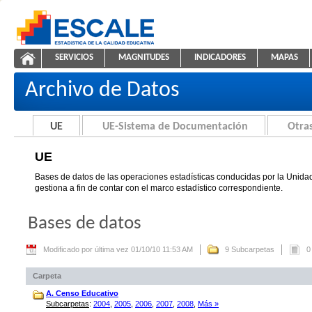
Saltar al contenido
SERVICIOS
MAGNITUDES
INDICADORES
MAPAS
UE
ESCALE - Unidad de Estadística Educativa
NAVEGACIÓN
Archivo de Datos
UE
UE-Sistema de Documentación
Otras
UE
Bases de datos de las operaciones estadísticas conducidas por la Unidad
gestiona a fin de contar con el marco estadístico correspondiente.
Bases de datos
Modificado por última vez 01/10/10 11:53 AM
9 Subcarpetas
0
Carpeta
A. Censo Educativo
Subcarpetas
:
2004
,
2005
,
2006
,
2007
,
2008
,
Más »