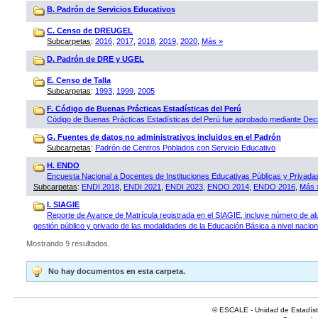
B. Padrón de Servicios Educativos
C. Censo de DREUGEL
Subcarpetas
:
2016
,
2017
,
2018
,
2019
,
2020
,
Más »
D. Padrón de DRE y UGEL
E. Censo de Talla
Subcarpetas
:
1993
,
1999
,
2005
F. Código de Buenas Prácticas Estadísticas del Perú
Código de Buenas Prácticas Estadísticas del Perú fue aprobado mediante D
G. Fuentes de datos no administrativos incluidos en el Padrón
Subcarpetas
:
Padrón de Centros Poblados con Servicio Educativo
H. ENDO
Encuesta Nacional a Docentes de Instituciones Educativas Públicas y Privad
Subcarpetas
:
ENDI 2018
,
ENDI 2021
,
ENDI 2023
,
ENDO 2014
,
ENDO 2016
,
Más 
I. SIAGIE
Reporte de Avance de Matrícula registrada en el SIAGIE, incluye número de al
gestión público y privado de las modalidades de la Educación Básica a nivel naciona
Mostrando 9 resultados.
No hay documentos en esta carpeta.
© ESCALE - Unidad de Estadísti