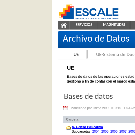
Saltar al contenido
SERVICIOS
MAGNITUDES
UE
ESCALE - Unidad de Estadíst
NAVEGACIÓN
Archivo de Datos
UE
UE-Sistema de Do
UE
Bases de datos de las operaciones estadí
gestiona a fin de contar con el marco est
Bases de datos
Modificado por última vez 01/10/10 11:53 A
Carpeta
A. Censo Educativo
Subcarpetas
:
2004
,
2005
,
2006
,
2007
,
200