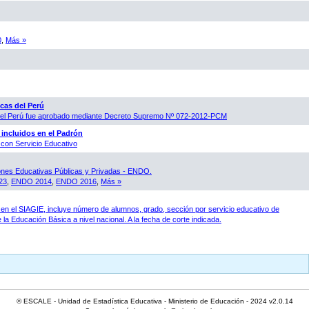
0
,
Más »
cas del Perú
 del Perú fue aprobado mediante Decreto Supremo Nº 072-2012-PCM
 incluidos en el Padrón
con Servicio Educativo
ones Educativas Públicas y Privadas - ENDO.
23
,
ENDO 2014
,
ENDO 2016
,
Más »
en el SIAGIE, incluye número de alumnos, grado, sección por servicio educativo de
 la Educación Básica a nivel nacional. A la fecha de corte indicada.
© ESCALE - Unidad de Estadística Educativa - Ministerio de Educación - 2024 v2.0.14