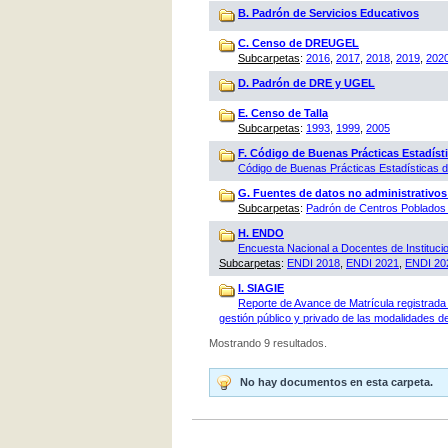
B. Padrón de Servicios Educativos
C. Censo de DREUGEL
Subcarpetas
:
2016
,
2017
,
2018
,
2019
,
202
D. Padrón de DRE y UGEL
E. Censo de Talla
Subcarpetas
:
1993
,
1999
,
2005
F. Código de Buenas Prácticas Estadísti
Código de Buenas Prácticas Estadísticas
G. Fuentes de datos no administrativos
Subcarpetas
:
Padrón de Centros Poblados 
H. ENDO
Encuesta Nacional a Docentes de Instituci
Subcarpetas
:
ENDI 2018
,
ENDI 2021
,
ENDI 20
I. SIAGIE
Reporte de Avance de Matrícula registrada 
gestión público y privado de las modalidades de
Mostrando 9 resultados.
No hay documentos en esta carpeta.