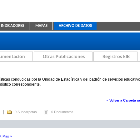
INDICADORES
MAPAS
ARCHIVO DE DATOS
ica Educativa
cumentación
Otras Publicaciones
Registros EIB
sticas conducidas por la Unidad de Estadística y del padrón de servicios educativ
adístico correspondiente.
« Volver a Carpeta ra
M
9 Subcarpetas
0 Documentos
8
,
Más »