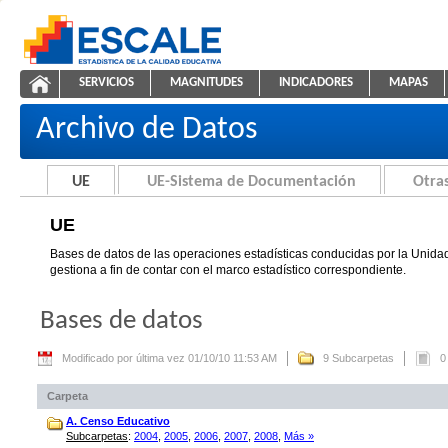
Saltar al contenido
SERVICIOS
MAGNITUDES
INDICADORES
MAPAS
UE
ESCALE - Unidad de Estadística Educativa
NAVEGACIÓN
Archivo de Datos
UE
UE-Sistema de Documentación
Otras
UE
Bases de datos de las operaciones estadísticas conducidas por la Unidad
gestiona a fin de contar con el marco estadístico correspondiente.
Bases de datos
Modificado por última vez 01/10/10 11:53 AM
9 Subcarpetas
0
Carpeta
A. Censo Educativo
Subcarpetas
:
2004
,
2005
,
2006
,
2007
,
2008
,
Más »