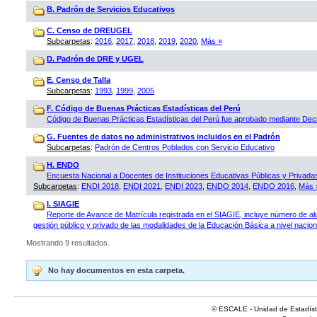
B. Padrón de Servicios Educativos
C. Censo de DREUGEL
Subcarpetas
:
2016
,
2017
,
2018
,
2019
,
2020
,
Más »
D. Padrón de DRE y UGEL
E. Censo de Talla
Subcarpetas
:
1993
,
1999
,
2005
F. Código de Buenas Prácticas Estadísticas del Perú
Código de Buenas Prácticas Estadísticas del Perú fue aprobado mediante D
G. Fuentes de datos no administrativos incluidos en el Padrón
Subcarpetas
:
Padrón de Centros Poblados con Servicio Educativo
H. ENDO
Encuesta Nacional a Docentes de Instituciones Educativas Públicas y Privad
Subcarpetas
:
ENDI 2018
,
ENDI 2021
,
ENDI 2023
,
ENDO 2014
,
ENDO 2016
,
Más 
I. SIAGIE
Reporte de Avance de Matrícula registrada en el SIAGIE, incluye número de al
gestión público y privado de las modalidades de la Educación Básica a nivel naciona
Mostrando 9 resultados.
No hay documentos en esta carpeta.
© ESCALE - Unidad de Estadísti