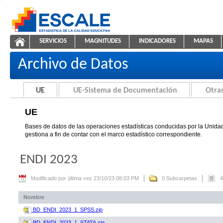
Saltar al contenido
SERVICIOS
MAGNITUDES
INDICADORES
MAPAS
UE
ESCALE - Unidad de Estadística Educativa
NAVEGACIÓN
Archivo de Datos
UE
UE-Sistema de Documentación
Otras
UE
Bases de datos de las operaciones estadísticas conducidas por la Unidad
gestiona a fin de contar con el marco estadístico correspondiente.
ENDI 2023
Modificado por última vez 23/10/23 08:03 PM
0 Subcarpetas
4
Nombre
BD_ENDI_2023_1_SPSS.zip
BD_ENDI_2023_1_STATA.zip