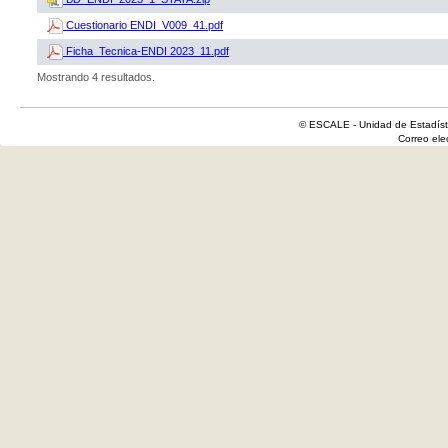
Cuestionario ENDI_V009_41.pdf
Ficha_Tecnica-ENDI 2023_11.pdf
Mostrando 4 resultados.
© ESCALE - Unidad de Estadísti
Correo el