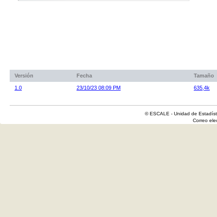
Versión
Fecha
Tamaño
1.0
23/10/23 08:09 PM
635,4k
© ESCALE - Unidad de Estadísti
Correo el