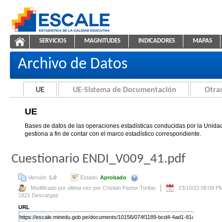
Saltar al contenido
SERVICIOS
MAGNITUDES
INDICADORES
MAPAS
UE
ESCALE - Unidad de Estadística Educativa
NAVEGACIÓN
Archivo de Datos
UE
UE-Sistema de Documentación
Otras
UE
Bases de datos de las operaciones estadísticas conducidas por la Unidad
gestiona a fin de contar con el marco estadístico correspondiente.
Cuestionario ENDI_V009_41.pdf
Versión:
1.0
Estado:
Aprobado
Se creará automáticamente una nue
Modificado por última vez por Cristian Pastor Toribio
23/10/23 08:09 P
1821 Descargas
URL