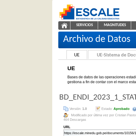
Saltar al contenido
SERVICIOS
MAGNITUDES
UE
ESCALE - Unidad de Estadíst
NAVEGACIÓN
Archivo de Datos
UE
UE-Sistema de Do
UE
Bases de datos de las operaciones estadí
gestiona a fin de contar con el marco est
BD_ENDI_2023_1_STAT
Versión:
1.0
Estado:
Aprobado
Modificado por última vez por Cristian Pastor
464 Descargas
URL