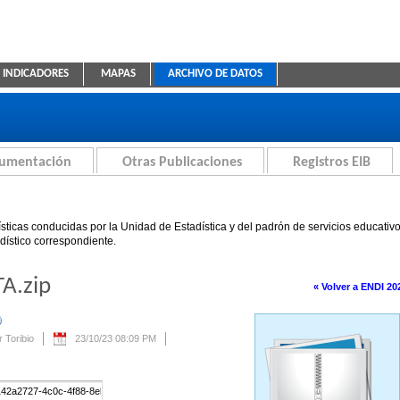
INDICADORES
MAPAS
ARCHIVO DE DATOS
ica Educativa
cumentación
Otras Publicaciones
Registros EIB
sticas conducidas por la Unidad de Estadística y del padrón de servicios educativ
adístico correspondiente.
A.zip
« Volver a ENDI 20
Se creará automáticamente una nueva versión si se modifica este contenido.
 Toribio
23/10/23 08:09 PM