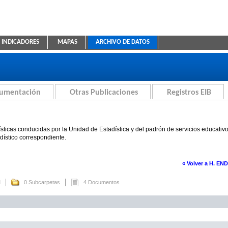
INDICADORES
MAPAS
ARCHIVO DE DATOS
ica Educativa
cumentación
Otras Publicaciones
Registros EIB
sticas conducidas por la Unidad de Estadística y del padrón de servicios educativ
adístico correspondiente.
« Volver a H. EN
M
0 Subcarpetas
4 Documentos