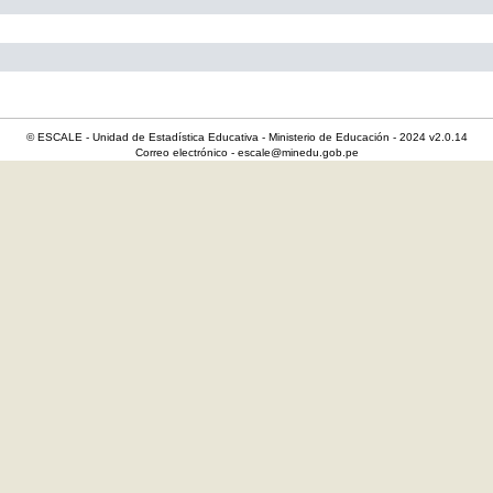
© ESCALE - Unidad de Estadística Educativa - Ministerio de Educación - 2024 v2.0.14
Correo electrónico - escale@minedu.gob.pe