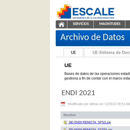
Saltar al contenido
SERVICIOS
MAGNITUDES
UE
ESCALE - Unidad de Estadíst
NAVEGACIÓN
Archivo de Datos
UE
UE-Sistema de Do
UE
Bases de datos de las operaciones estadí
gestiona a fin de contar con el marco est
ENDI 2021
Modificado por última vez 11/03/22 09:31 A
Nombre
BD ENDI REMOTA_SPSS.zip
BD ENDI REMOTA_STATA.zip