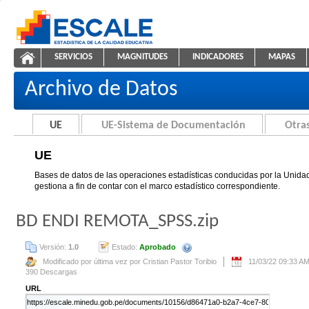
Saltar al contenido
SERVICIOS
MAGNITUDES
INDICADORES
MAPAS
UE
ESCALE - Unidad de Estadística Educativa
NAVEGACIÓN
Archivo de Datos
UE
UE-Sistema de Documentación
Otras
UE
Bases de datos de las operaciones estadísticas conducidas por la Unidad
gestiona a fin de contar con el marco estadístico correspondiente.
BD ENDI REMOTA_SPSS.zip
Versión:
1.0
Estado:
Aprobado
Se creará automáticamente una nue
Modificado por última vez por Cristian Pastor Toribio
11/03/22 09:33 A
390 Descargas
URL