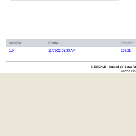
Versión
Fecha
Tamaño
1.0
11/03/22 09:33 AM
259,2k
© ESCALE - Unidad de Estadísti
Correo el