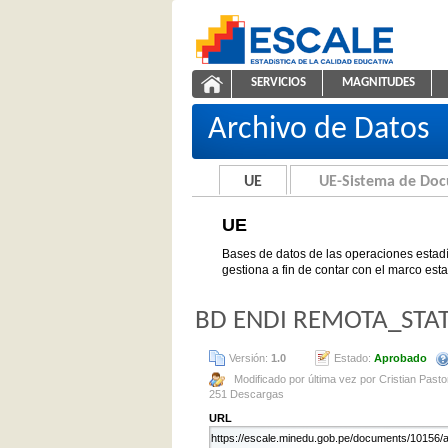
Saltar al contenido
SERVICIOS
MAGNITUDES
UE
ESCALE - Unidad de Estadíst
NAVEGACIÓN
Archivo de Datos
UE
UE-Sistema de Do
UE
Bases de datos de las operaciones estadí
gestiona a fin de contar con el marco est
BD ENDI REMOTA_STAT
Versión:
1.0
Estado:
Aprobado
Modificado por última vez por Cristian Pastor
251 Descargas
URL