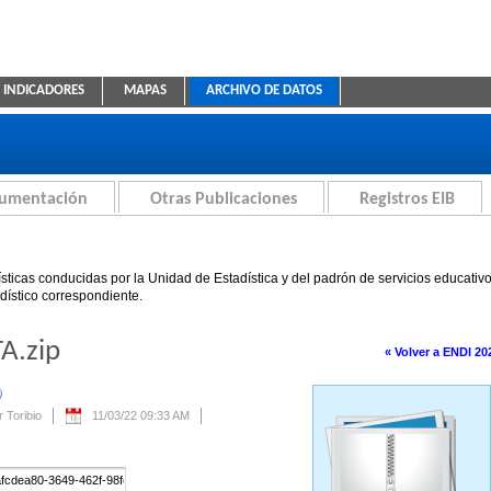
INDICADORES
MAPAS
ARCHIVO DE DATOS
ica Educativa
cumentación
Otras Publicaciones
Registros EIB
sticas conducidas por la Unidad de Estadística y del padrón de servicios educativ
adístico correspondiente.
A.zip
« Volver a ENDI 20
Se creará automáticamente una nueva versión si se modifica este contenido.
 Toribio
11/03/22 09:33 AM