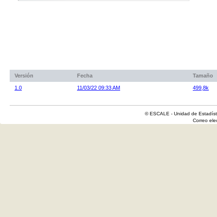
Versión
Fecha
Tamaño
1.0
11/03/22 09:33 AM
499,8k
© ESCALE - Unidad de Estadísti
Correo el