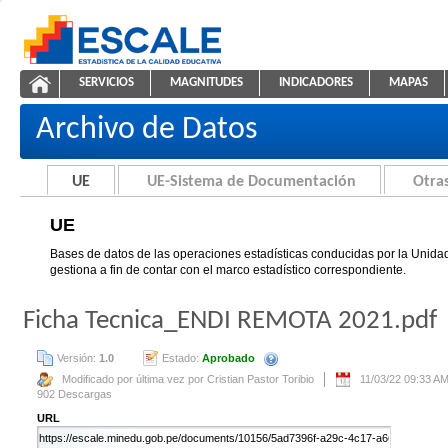
Saltar al contenido
SERVICIOS
MAGNITUDES
INDICADORES
MAPAS
UE
ESCALE - Unidad de Estadística Educativa
NAVEGACIÓN
Archivo de Datos
UE
UE-Sistema de Documentación
Otras
UE
Bases de datos de las operaciones estadísticas conducidas por la Unidad
gestiona a fin de contar con el marco estadístico correspondiente.
Ficha Tecnica_ENDI REMOTA 2021.pdf
Versión:
1.0
Estado:
Aprobado
Se creará automáticamente una nue
Modificado por última vez por Cristian Pastor Toribio
11/03/22 09:33 A
902 Descargas
URL