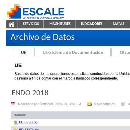
Saltar al contenido
SERVICIOS
MAGNITUDES
INDICADORES
MAPAS
UE
ESCALE - Unidad de Estadística Educativa
NAVEGACIÓN
Archivo de Datos
UE
UE-Sistema de Documentación
Otras
UE
Bases de datos de las operaciones estadísticas conducidas por la Unidad
gestiona a fin de contar con el marco estadístico correspondiente.
ENDO 2018
Modificado por última vez 29/04/19 04:51 PM
0 Subcarpetas
4
Nombre
BD SPSS.zip
BD STATA.zip