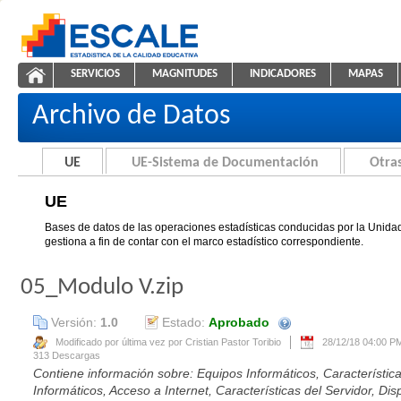
Saltar al contenido
SERVICIOS
MAGNITUDES
INDICADORES
MAPAS
UE
ESCALE - Unidad de Estadística Educativa
NAVEGACIÓN
Archivo de Datos
UE
UE-Sistema de Documentación
Otras
UE
Bases de datos de las operaciones estadísticas conducidas por la Unidad
gestiona a fin de contar con el marco estadístico correspondiente.
05_Modulo V.zip
Versión:
1.0
Estado:
Aprobado
Se creará automáticament
Modificado por última vez por Cristian Pastor Toribio
28/12/18 04:00 P
313 Descargas
Contiene información sobre: Equipos Informáticos, Característic
Informáticos, Acceso a Internet, Características del Servidor, Dis