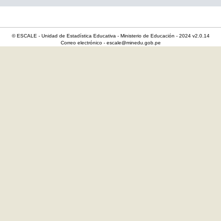
© ESCALE - Unidad de Estadística Educativa - Ministerio de Educación - 2024 v2.0.14
Correo electrónico - escale@minedu.gob.pe