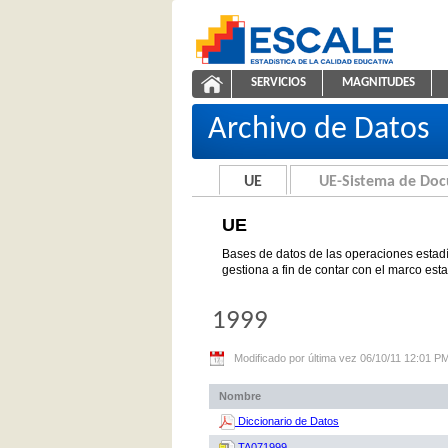
Saltar al contenido
SERVICIOS
MAGNITUDES
UE
ESCALE - Unidad de Estadíst
NAVEGACIÓN
Archivo de Datos
UE
UE-Sistema de Do
UE
Bases de datos de las operaciones estadí
gestiona a fin de contar con el marco est
1999
Modificado por última vez 06/10/11 12:01 P
Nombre
Diccionario de Datos
TA071999