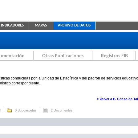
INDICADORES
MAPAS
ARCHIVO DE DATOS
ica Educativa
cumentación
Otras Publicaciones
Registros EIB
sticas conducidas por la Unidad de Estadística y del padrón de servicios educativ
adístico correspondiente.
« Volver a E. Censo de Tal
M
0 Subcarpetas
2 Documentos