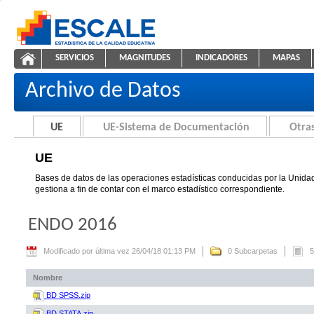
Saltar al contenido
SERVICIOS
MAGNITUDES
INDICADORES
MAPAS
UE
ESCALE - Unidad de Estadística Educativa
NAVEGACIÓN
Archivo de Datos
UE
UE-Sistema de Documentación
Otras
UE
Bases de datos de las operaciones estadísticas conducidas por la Unidad
gestiona a fin de contar con el marco estadístico correspondiente.
ENDO 2016
Modificado por última vez 26/04/18 01:13 PM
0 Subcarpetas
5
Nombre
BD SPSS.zip
BD STATA.zip