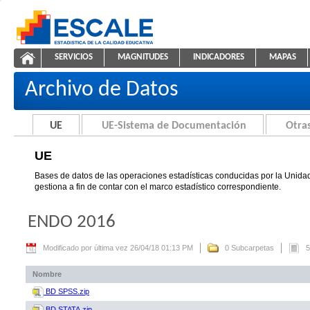
Saltar al contenido
SERVICIOS
MAGNITUDES
INDICADORES
MAPAS
UE
ESCALE - Unidad de Estadística Educativa
NAVEGACIÓN
Archivo de Datos
UE
UE-Sistema de Documentación
Otras
UE
Bases de datos de las operaciones estadísticas conducidas por la Unidad
gestiona a fin de contar con el marco estadístico correspondiente.
ENDO 2016
Modificado por última vez 26/04/18 01:13 PM
0 Subcarpetas
5
Nombre
BD SPSS.zip
BD STATA.zip