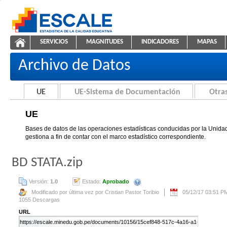
Saltar al contenido
SERVICIOS
MAGNITUDES
INDICADORES
MAPAS
UE
ESCALE - Unidad de Estadística Educativa
NAVEGACIÓN
Archivo de Datos
UE
UE-Sistema de Documentación
Otras
UE
Bases de datos de las operaciones estadísticas conducidas por la Unidad
gestiona a fin de contar con el marco estadístico correspondiente.
BD STATA.zip
Versión:
1.0
Estado:
Aprobado
Se creará automáticamente una nue
Modificado por última vez por Cristian Pastor Toribio
05/12/17 03:51 P
1055 Descargas
URL