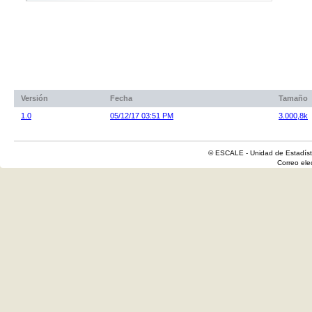
Versión
Fecha
Tamaño
1.0
05/12/17 03:51 PM
3.000,8k
© ESCALE - Unidad de Estadísti
Correo el